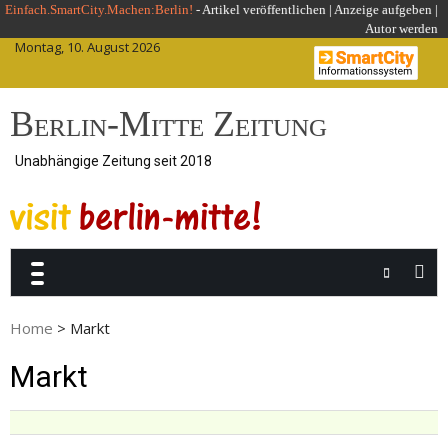
Skip
Einfach.SmartCity.Machen:Berlin!
-
Artikel veröffentlichen
|
Anzeige aufgeben |
Autor werden
to
Montag, 10. August 2026
content
Berlin-Mitte Zeitung
Unabhängige Zeitung seit 2018
Home
>
Markt
Markt