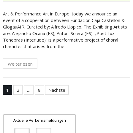
Art & Performance Art in Europe: today we announce an
event of a cooperation between Fundación Caja Castellón &
GlogauAIR. Curated by: Alfredo Llopico. The Exhibiting Artists
are: Alejandro Ocaña (ES), Antoni Solera (ES). „Post Lux
Tenebras (Interlude)“ is a performative project of choral
character that arises from the
Weiterlesen
Seitennummerierung
1
2
…
8
Nächste
der
Beiträge
Aktuelle Verkehrsmeldungen