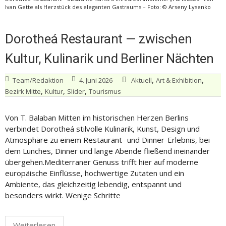
Ivan Gette als Herzstück des eleganten Gastraums – Foto: © Arseny Lysenko
Dorotheá Restaurant — zwischen
Kultur, Kulinarik und Berliner Nächten
,
,
Team/Redaktion
4. Juni 2026
Aktuell
Art & Exhibition
,
,
,
Bezirk Mitte
Kultur
Slider
Tourismus
Von T. Balaban Mitten im historischen Herzen Berlins
verbindet Dorotheá stilvolle Kulinarik, Kunst, Design und
Atmosphäre zu einem Restaurant- und Dinner-Erlebnis, bei
dem Lunches, Dinner und lange Abende fließend ineinander
übergehen.Mediterraner Genuss trifft hier auf moderne
europäische Einflüsse, hochwertige Zutaten und ein
Ambiente, das gleichzeitig lebendig, entspannt und
besonders wirkt. Wenige Schritte
Weiterlesen