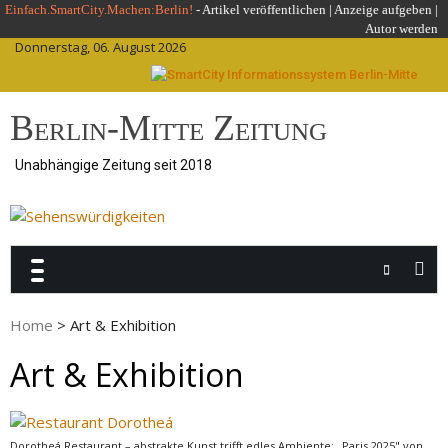
Skip
Einfach.SmartCity.Machen:Berlin!
-
Artikel veröffentlichen
|
Anzeige aufgeben |
Autor werden
to
Donnerstag, 06. August 2026
content
Berlin-Mitte Zeitung
Unabhängige Zeitung seit 2018
Home
>
Art & Exhibition
Art & Exhibition
Dorotheá Restaurant – abstrakte Kunst trifft edles Ambiente: „Paris 2025" von