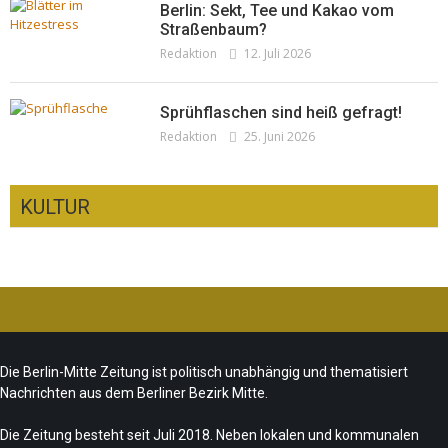
Berlin: Sekt, Tee und Kakao vom
Straßenbaum?
Redaktion
12. Juli 2026
Sprühflaschen sind heiß gefragt!
Redaktion
25. Juni 2026
KULTUR
Ist das „Kreuzberg-Denkmal“ heute noch
zeitgemäß?
CSD-Anschlag: Trauer und politische
Team/Redaktion
7. August 2026
Die Berlin-Mitte Zeitung ist politisch unabhängig und thematisiert
Folgerungen
Nachrichten aus dem Berliner Bezirk Mitte.
Fête de la Musique 2026 – Summer makes
Team/Redaktion
28. Juli 2026
music
Die Zeitung besteht seit Juli 2018. Neben lokalen und kommunalen