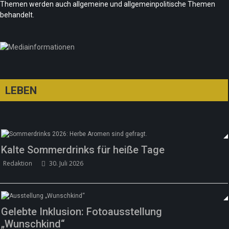
Themen werden auch allgemeine und allgemeinpolitische Themen
„Les Amoureuses“ zur Fête de la Musique
Team/Redaktion
21. Juni 2026
behandelt.
Redaktion
21. Juni 2026
LEBEN
Kalte Sommerdrinks für heiße Tage
Redaktion
30. Juli 2026
Gelebte Inklusion: Fotoausstellung
„Wunschkind“