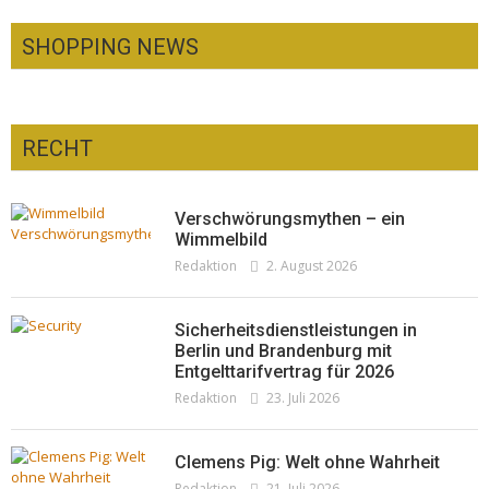
SHOPPING NEWS
RECHT
Optiker – fit für die Sonnenfinsternis!
Redaktion
23. Juli 2026
Pepe Jeans London mit Summer Sale und
Verschwörungsmythen – ein
neuer Kollektion
Wimmelbild
Redaktion
2. August 2026
Woher kommt der Honig? – Neue EU-
Redaktion
19. Juli 2026
Regeln gelten 14. Juni
Redaktion
13. Juni 2026
Sicherheitsdienstleistungen in
Berlin und Brandenburg mit
Entgelttarifvertrag für 2026
Redaktion
23. Juli 2026
Clemens Pig: Welt ohne Wahrheit
Redaktion
21. Juli 2026