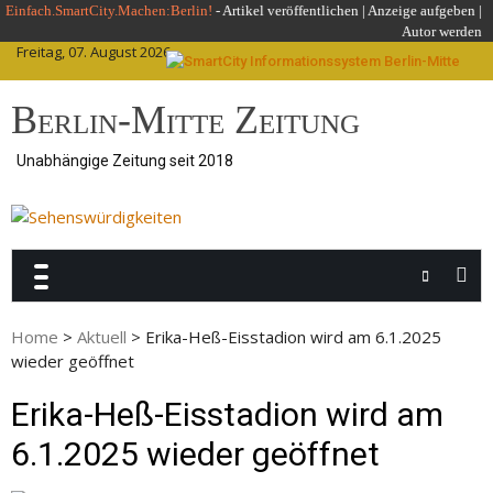
Skip
Einfach.SmartCity.Machen:Berlin!
-
Artikel veröffentlichen
|
Anzeige aufgeben |
Autor werden
to
Freitag, 07. August 2026
content
Berlin-Mitte Zeitung
Unabhängige Zeitung seit 2018
Home
>
Aktuell
>
Erika-Heß-Eisstadion wird am 6.1.2025
wieder geöffnet
Erika-Heß-Eisstadion wird am
6.1.2025 wieder geöffnet