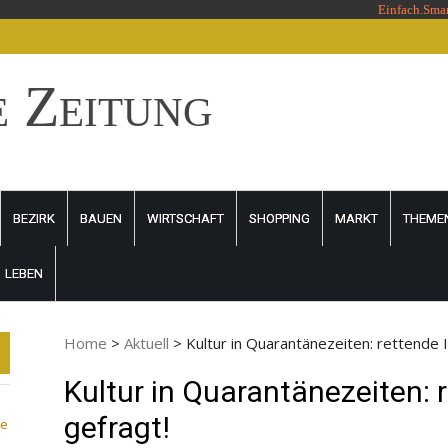
Einfach.Sma
e Zeitung
BEZIRK
BAUEN
WIRTSCHAFT
SHOPPING
MARKT
THEME
LEBEN
Home
>
Aktuell
>
Kultur in Quarantänezeiten: rettende 
Kultur in Quarantänezeiten: 
gefragt!