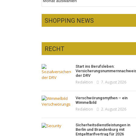
SHOPPING NEWS
RECHT
Optiker – fit für die
Sonnenfinsternis!
Pepe Jeans London mit Summer
Start ins Berufsleben:
Redaktion
23. Juli 2026
Sale und neuer Kollektion
Versicherungsnummernnachwei
Woher kommt der Honig? – Neue
der DRV
Redaktion
19. Juli 2026
EU-Regeln gelten 14. Juni
Redaktion
7. August 2026
Redaktion
13. Juni 2026
Verschwörungsmythen – ein
Wimmelbild
Redaktion
2. August 2026
Sicherheitsdienstleistungen in
Berlin und Brandenburg mit
Entgelttarifvertrag für 2026