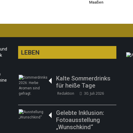
Maaßen
 und
LEBEN
rk
n
Kalte Sommerdrinks
eine
für heiße Tage
Redaktion
30. Juli 2026
Gelebte Inklusion:
Fotoausstellung
„Wunschkind“