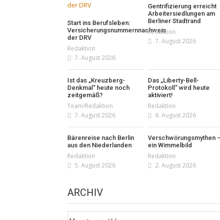
Gentrifizierung erreicht
Arbeitersiedlungen am
Berliner Stadtrand
Start ins Berufsleben:
Versicherungsnummernnachweis
Redaktion
der DRV
7. August 2026
Redaktion
7. August 2026
Ist das „Kreuzberg-
Das „Liberty-Bell-
Denkmal“ heute noch
Protokoll“ wird heute
zeitgemäß?
aktiviert!
Team/Redaktion
Redaktion
7. August 2026
6. August 2026
Bärenreise nach Berlin
Verschwörungsmythen 
aus den Niederlanden
ein Wimmelbild
Redaktion
Redaktion
5. August 2026
2. August 2026
ARCHIV
Archiv