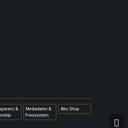
sparenz &
Mediadaten &
Abo Shop
enship
Preissystem