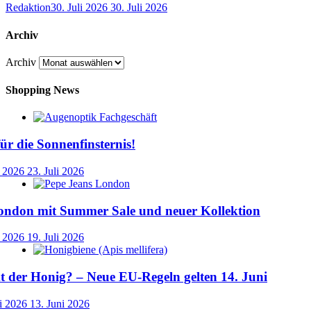
Redaktion
30. Juli 2026
30. Juli 2026
Archiv
Archiv
Shopping News
für die Sonnenfinsternis!
i 2026
23. Juli 2026
ondon mit Summer Sale und neuer Kollektion
i 2026
19. Juli 2026
der Honig? – Neue EU-Regeln gelten 14. Juni
i 2026
13. Juni 2026