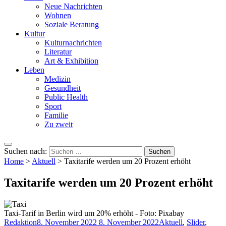
Neue Nachrichten
Wohnen
Soziale Beratung
Kultur
Kulturnachrichten
Literatur
Art & Exhibition
Leben
Medizin
Gesundheit
Public Health
Sport
Familie
Zu zweit
Suchen nach:
Home
>
Aktuell
>
Taxitarife werden um 20 Prozent erhöht
Taxitarife werden um 20 Prozent erhöht
Taxi-Tarif in Berlin wird um 20% erhöht - Foto: Pixabay
Redaktion
8. November 2022
8. November 2022
Aktuell
,
Slider
,