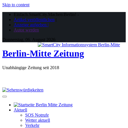
Skip to content
Einfach.SmartCity.Machen:Berlin!
-
Artikel veröffentlichen
|
Anzeige aufgeben |
Autor werden
Donnerstag, 06. August 2026
Berlin-Mitte Zeitung
Unabhängige Zeitung seit 2018
Aktuell
SOS Notrufe
Wetter aktuell
Verkehr