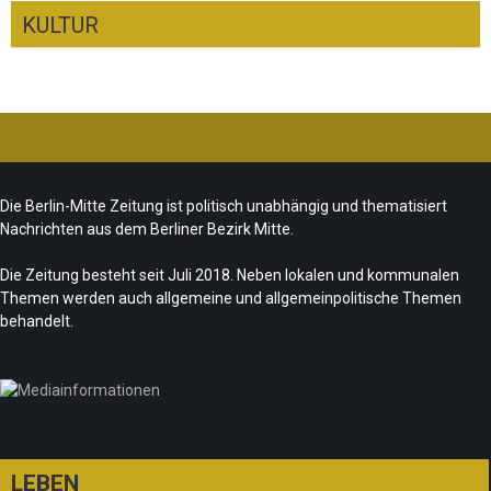
KULTUR
CSD-Anschlag: Trauer und politische
Folgerungen
Fête de la Musique 2026 – Summer makes
Team/Redaktion
28. Juli 2026
Die Berlin-Mitte Zeitung ist politisch unabhängig und thematisiert
music
Nachrichten aus dem Berliner Bezirk Mitte.
„Les Amoureuses“ zur Fête de la Musique
Team/Redaktion
21. Juni 2026
Die Zeitung besteht seit Juli 2018. Neben lokalen und kommunalen
Redaktion
21. Juni 2026
Themen werden auch allgemeine und allgemeinpolitische Themen
Sommer in Berlin – die neue Edition vom
behandelt.
tipBerlin
Team/Redaktion
18. Juni 2026
LEBEN