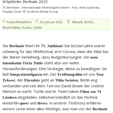
75. Berlinale - Internationale Filmfestspiele Berlin - Foto: Anna Sulencka,
Pixabay Cover: © Tip Berlin Media Group
,
,
Team/Redaktion
29. Januar 2025
Aktuell
Berlin
,
,
Bezirk Mitte
Kultur
Slider
Die
feiert ihr
! Die letzten Jahre waren
Berlinale
75. Jubiläum
schwierig für das Filmfestival, erst Corona, dann der Eklat bei
der Bären-Verleihung, dazu Budgetkürzungen. Die
neue
steht also vor vielen
Intendantin Tricia Tuttle
Herausforderungen. Eine Strategie, diese zu bewältigen: Sie
lädt
ein. Der
ist von
Integrationsfiguren
Eröffnungsfilm
Tom
, der
geht an
, Berlin eng
Tykwer
Ehrenbär
Tilda Swinton
verbunden und seit dem Tod von David Bowie der coolste
Mensch on earth. Tuttle und ihr Team haben
Filme aus 74
eingeladen, selbstverständlich ist das Festival
Ländern
weiterhin
und
. In unserer Titelstory erfahren
queer
divers
unsere Leser:innen alles Wichtige, was man vor der
Berlinale