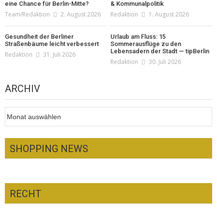
eine Chance für Berlin-Mitte?
& Kommunalpolitik
Team/Redaktion
2. August 2026
Redaktion
1. August 2026
Gesundheit der Berliner
Urlaub am Fluss: 15
Straßenbäume leicht verbessert
Sommerausflüge zu den
Lebensadern der Stadt — tipBerlin
Redaktion
31. Juli 2026
Redaktion
30. Juli 2026
ARCHIV
Archiv
SHOPPING NEWS
RECHT
Optiker – fit für die Sonnenfinsternis!
Redaktion
23. Juli 2026