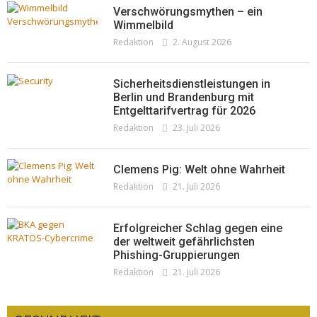
Pepe Jeans London mit Summer Sale und
Verschwörungsmythen – ein
neuer Kollektion
Wimmelbild
Redaktion
2. August 2026
Woher kommt der Honig? – Neue EU-
Redaktion
19. Juli 2026
Regeln gelten 14. Juni
Redaktion
13. Juni 2026
Sicherheitsdienstleistungen in
Berlin und Brandenburg mit
Entgelttarifvertrag für 2026
Redaktion
23. Juli 2026
Clemens Pig: Welt ohne Wahrheit
Redaktion
21. Juli 2026
Erfolgreicher Schlag gegen eine
der weltweit gefährlichsten
Phishing-Gruppierungen
Redaktion
21. Juli 2026