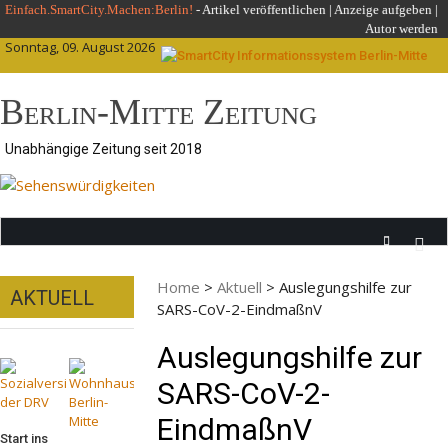
Skip
Einfach.SmartCity.Machen:Berlin!
-
Artikel veröffentlichen
|
Anzeige aufgeben |
Autor werden
to
Sonntag, 09. August 2026
content
Berlin-Mitte Zeitung
Unabhängige Zeitung seit 2018
Home
>
Aktuell
>
Auslegungshilfe zur
AKTUELL
SARS-CoV-2-EindmaßnV
Auslegungshilfe zur
SARS-CoV-2-
EindmaßnV
Start ins