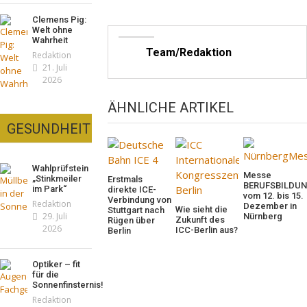
Clemens Pig:
Welt ohne
Wahrheit
Team/Redaktion
Redaktion
21. Juli
2026
ÄHNLICHE ARTIKEL
GESUNDHEIT
Wahlprüfstein
Messe
„Stinkmeiler
Erstmals
BERUFSBILDU
im Park“
direkte ICE-
vom 12. bis 15.
Verbindung von
Redaktion
Dezember in
Wie sieht die
Stuttgart nach
29. Juli
Nürnberg
Zukunft des
Rügen über
2026
ICC-Berlin aus?
Berlin
Optiker – fit
für die
Sonnenfinsternis!
Redaktion