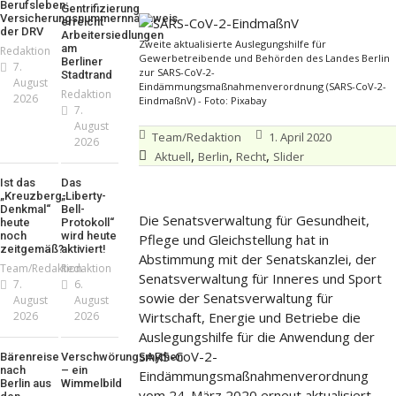
Berufsleben:
Gentrifizierung
Versicherungsnummernnachweis
erreicht
der DRV
Arbeitersiedlungen
Zweite aktualisierte Auslegungshilfe für
am
Redaktion
Gewerbetreibende und Behörden des Landes Berlin
Berliner
7.
zur SARS-CoV-2-
Stadtrand
August
Eindämmungsmaßnahmenverordnung (SARS-CoV-2-
Redaktion
2026
EindmaßnV) - Foto: Pixabay
7.
August
Team/Redaktion
1. April 2020
2026
,
,
,
Aktuell
Berlin
Recht
Slider
Ist das
Das
„Kreuzberg-
„Liberty-
Denkmal“
Bell-
Die Senatsverwaltung für Gesundheit,
heute
Protokoll“
noch
wird heute
Pflege und Gleichstellung hat in
zeitgemäß?
aktiviert!
Abstimmung mit der Senatskanzlei, der
Team/Redaktion
Redaktion
Senatsverwaltung für Inneres und Sport
7.
6.
sowie der Senatsverwaltung für
August
August
2026
2026
Wirtschaft, Energie und Betriebe die
Auslegungshilfe für die Anwendung der
SARS-CoV-2-
Bärenreise
Verschwörungsmythen
nach
– ein
Eindämmungsmaßnahmenverordnung
Berlin aus
Wimmelbild
vom 24. März 2020 erneut aktualisiert.