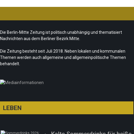
 „Kreuzberg-Denkmal“
e noch zeitgemäß?
nschlag: Trauer und
edaktion
7. August 2026
tische Folgerungen
Die Berlin-Mitte Zeitung ist politisch unabhängig und thematisiert
e la Musique 2026 –
Redaktion
28. Juli 2026
Nachrichten aus dem Berliner Bezirk Mitte.
mer makes music
Die Zeitung besteht seit Juli 2018. Neben lokalen und kommunalen
reuses“ zur Fête de la
Redaktion
21. Juni 2026
Themen werden auch allgemeine und allgemeinpolitische Themen
Musique
behandelt.
daktion
21. Juni 2026
LEBEN
Kalte Sommerdrinks für heiße