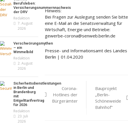
ns London mit Summer
Berufsleben:
nd neuer Kollektion
Versicherungsnummernnachweis
mmt der Honig? – Neue
Hinweis:
der DRV
daktion
19. Juli 2026
eln gelten 14. Juni
Bei Fragen zur Auslegung senden Sie bitte
Redaktion
eine E-Mail an die Senatsverwaltung für
7. August
daktion
13. Juni 2026
2026
Wirtschaft, Energie und Betriebe:
gewerbe-corona@senweb.berlin.de
Verschwörungsmythen
– ein
Presse- und Informationsamt des Landes
Wimmelbild
Berlin | 01.04.2020
Redaktion
2. August
2026
Beitragsnavigat
Sicherheitsdienstleistungen
in Berlin und
Corona-
Bauprojekt
Brandenburg
Hotlines der
„Berlin-
mit
Bürgerämter
Schöneweide
Entgelttarifvertrag
für 2026
Bahnhof“
Redaktion
23. Juli
2026