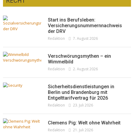
RECHT
Optiker – fit für die Sonnenfinsternis!
Redaktion
23. Juli 2026
Pepe Jeans London mit Summer Sale und
Start ins Berufsleben:
neuer Kollektion
Versicherungsnummernnachweis
der DRV
Woher kommt der Honig? – Neue EU-
Redaktion
19. Juli 2026
Redaktion
7. August 2026
Regeln gelten 14. Juni
Redaktion
13. Juni 2026
Verschwörungsmythen – ein
Wimmelbild
Redaktion
2. August 2026
Sicherheitsdienstleistungen in
Berlin und Brandenburg mit
Entgelttarifvertrag für 2026
Redaktion
23. Juli 2026
Clemens Pig: Welt ohne Wahrheit
Redaktion
21. Juli 2026