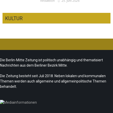
Redaktion
25. Juni 2026
KULTUR
Ist das „Kreuzberg-Denkmal“ heute noch
zeitgemäß?
CSD-Anschlag: Trauer und politische
Team/Redaktion
7. August 2026
Die Berlin-Mitte Zeitung ist politisch unabhängig und thematisiert
Folgerungen
Nachrichten aus dem Berliner Bezirk Mitte.
Fête de la Musique 2026 – Summer makes
Team/Redaktion
28. Juli 2026
music
Die Zeitung besteht seit Juli 2018. Neben lokalen und kommunalen
Themen werden auch allgemeine und allgemeinpolitische Themen
„Les Amoureuses“ zur Fête de la Musique
Team/Redaktion
21. Juni 2026
behandelt.
Redaktion
21. Juni 2026