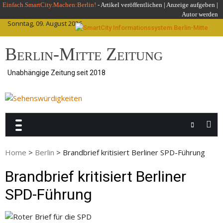
Skip
Einfach.SmartCity.Machen:Berlin!
-
Artikel veröffentlichen
|
Anzeige aufgeben |
Autor werden
to
Sonntag, 09. August 2026
content
Berlin-Mitte Zeitung
Unabhängige Zeitung seit 2018
Home
>
Berlin
>
Brandbrief kritisiert Berliner SPD-Führung
Brandbrief kritisiert Berliner
SPD-Führung