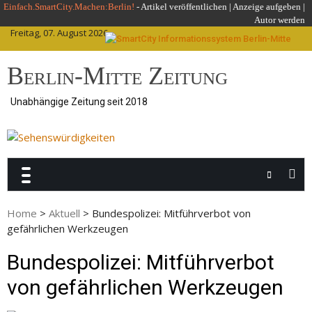
Skip
Einfach.SmartCity.Machen:Berlin!
-
Artikel veröffentlichen
|
Anzeige aufgeben |
Autor werden
to
Freitag, 07. August 2026
content
Berlin-Mitte Zeitung
Unabhängige Zeitung seit 2018
Home
>
Aktuell
>
Bundespolizei: Mitführverbot von
gefährlichen Werkzeugen
Bundespolizei: Mitführverbot
von gefährlichen Werkzeugen