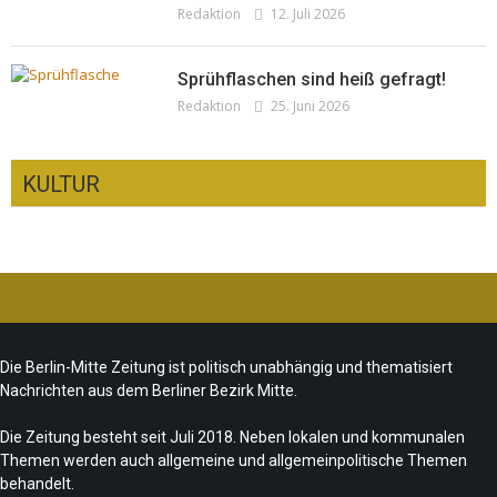
Redaktion
12. Juli 2026
Sprühflaschen sind heiß gefragt!
Redaktion
25. Juni 2026
KULTUR
Ist das „Kreuzberg-Denkmal“ heute noch
zeitgemäß?
CSD-Anschlag: Trauer und politische
Team/Redaktion
7. August 2026
Die Berlin-Mitte Zeitung ist politisch unabhängig und thematisiert
Folgerungen
Nachrichten aus dem Berliner Bezirk Mitte.
Fête de la Musique 2026 – Summer makes
Team/Redaktion
28. Juli 2026
music
Die Zeitung besteht seit Juli 2018. Neben lokalen und kommunalen
Themen werden auch allgemeine und allgemeinpolitische Themen
„Les Amoureuses“ zur Fête de la Musique
Team/Redaktion
21. Juni 2026
behandelt.