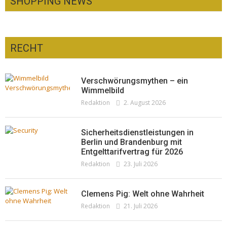
SHOPPING NEWS
RECHT
Optiker – fit für die Sonnenfinsternis!
Redaktion
23. Juli 2026
Pepe Jeans London mit Summer Sale und
Verschwörungsmythen – ein
neuer Kollektion
Wimmelbild
Redaktion
2. August 2026
Woher kommt der Honig? – Neue EU-
Redaktion
19. Juli 2026
Regeln gelten 14. Juni
Redaktion
13. Juni 2026
Sicherheitsdienstleistungen in
Berlin und Brandenburg mit
Entgelttarifvertrag für 2026
Redaktion
23. Juli 2026
Clemens Pig: Welt ohne Wahrheit
Redaktion
21. Juli 2026