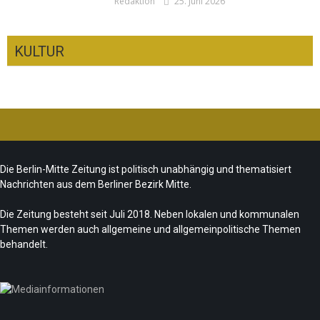
Redaktion
25. Juni 2026
KULTUR
CSD-Anschlag: Trauer und politische
Folgerungen
Fête de la Musique 2026 – Summer makes
Team/Redaktion
28. Juli 2026
Die Berlin-Mitte Zeitung ist politisch unabhängig und thematisiert
music
Nachrichten aus dem Berliner Bezirk Mitte.
„Les Amoureuses“ zur Fête de la Musique
Team/Redaktion
21. Juni 2026
Die Zeitung besteht seit Juli 2018. Neben lokalen und kommunalen
Redaktion
21. Juni 2026
Themen werden auch allgemeine und allgemeinpolitische Themen
Sommer in Berlin – die neue Edition vom
behandelt.
tipBerlin
Team/Redaktion
18. Juni 2026