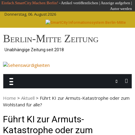
Skip
Einfach.SmartCity.Machen:Berlin!
-
Artikel veröffentlichen
|
Anzeige aufgeben |
Autor werden
to
Donnerstag, 06. August 2026
content
Berlin-Mitte Zeitung
Unabhängige Zeitung seit 2018
Home
>
Aktuell
>
Führt KI zur Armuts-Katastrophe oder zum
Wohlstand für alle?
Führt KI zur Armuts-
Katastrophe oder zum