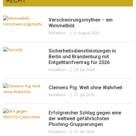
RECHT
Optiker – fit für die Sonnenfinsternis!
Redaktion
23. Juli 2026
Pepe Jeans London mit Summer Sale und
Verschwörungsmythen – ein
neuer Kollektion
Wimmelbild
Redaktion
2. August 2026
Woher kommt der Honig? – Neue EU-
Redaktion
19. Juli 2026
Regeln gelten 14. Juni
Redaktion
13. Juni 2026
Sicherheitsdienstleistungen in
Berlin und Brandenburg mit
Entgelttarifvertrag für 2026
Redaktion
23. Juli 2026
Clemens Pig: Welt ohne Wahrheit
Redaktion
21. Juli 2026
Erfolgreicher Schlag gegen eine
der weltweit gefährlichsten
Phishing-Gruppierungen
Redaktion
21. Juli 2026