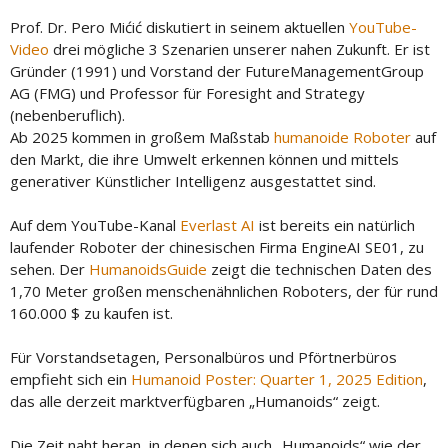
Prof. Dr. Pero Mićić diskutiert in seinem aktuellen
YouTube-
Video
drei mögliche 3 Szenarien unserer nahen Zukunft. Er ist
Gründer (1991) und Vorstand der FutureManagementGroup
AG (FMG) und Professor für Foresight and Strategy
(nebenberuflich).
Ab 2025 kommen in großem Maßstab
humanoide Roboter
auf
den Markt, die ihre Umwelt erkennen können und mittels
generativer Künstlicher Intelligenz ausgestattet sind.
Auf dem YouTube-Kanal
Everlast AI
ist bereits ein natürlich
laufender Roboter der chinesischen Firma EngineAI SE01, zu
sehen. Der
HumanoidsGuide
zeigt die technischen Daten des
1,70 Meter großen menschenähnlichen Roboters, der für rund
160.000 $ zu kaufen ist.
Für Vorstandsetagen, Personalbüros und Pförtnerbüros
empfieht sich ein
Humanoid Poster: Quarter 1, 2025 Edition
,
das alle derzeit marktverfügbaren „Humanoids“ zeigt.
Die Zeit naht heran, in denen sich auch „Humanoids“ wie der