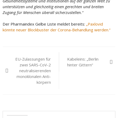
Gesundheitssysteme und Institutionen auf der ganzen Welt zu
unterstützen und gleichzeitig einen gerechten und breiten
Zugang für Menschen überall sicherzustellen.“
Der Pharmaindex Gelbe Liste meldet bereits:
„Paxlovid
könnte neuer Blockbuster der Corona-Behandlung werden.“
Beitragsnavigation
EU-Zu­las­sun­gen für
Kabeleins: „Berlin
zwei SARS-CoV-2
hinter Gittern“
neu­tra­li­sie­ren­den
mo­no­klo­na­len An­ti­
kör­pern