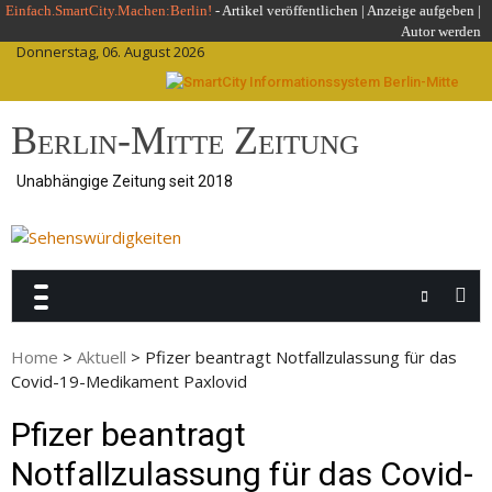
Skip
Einfach.SmartCity.Machen:Berlin!
-
Artikel veröffentlichen
|
Anzeige aufgeben |
Autor werden
to
Donnerstag, 06. August 2026
content
Berlin-Mitte Zeitung
Unabhängige Zeitung seit 2018
Home
>
Aktuell
>
Pfizer beantragt Notfallzulassung für das
Covid-19-Medikament Paxlovid
Pfizer beantragt
Notfallzulassung für das Covid-