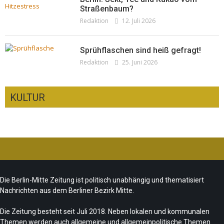
Straßenbaum?
Redaktion
12. Juli 2026
Sprühflaschen sind heiß gefragt!
Redaktion
25. Juni 2026
KULTUR
CSD-Anschlag: Trauer und politische
Folgerungen
Fête de la Musique 2026 – Summer makes
Team/Redaktion
28. Juli 2026
Die Berlin-Mitte Zeitung ist politisch unabhängig und thematisiert
music
Nachrichten aus dem Berliner Bezirk Mitte.
„Les Amoureuses“ zur Fête de la Musique
Team/Redaktion
21. Juni 2026
Die Zeitung besteht seit Juli 2018. Neben lokalen und kommunalen
Redaktion
21. Juni 2026
Themen werden auch allgemeine und allgemeinpolitische Themen