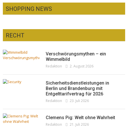
SHOPPING NEWS
RECHT
Optiker – fit für die Sonnenfinsternis!
Redaktion
23. Juli 2026
Pepe Jeans London mit Summer Sale und
Verschwörungsmythen – ein
neuer Kollektion
Wimmelbild
Redaktion
2. August 2026
Woher kommt der Honig? – Neue EU-
Redaktion
19. Juli 2026
Regeln gelten 14. Juni
Redaktion
13. Juni 2026
Sicherheitsdienstleistungen in
Berlin und Brandenburg mit
Entgelttarifvertrag für 2026
Redaktion
23. Juli 2026
Clemens Pig: Welt ohne Wahrheit
Redaktion
21. Juli 2026