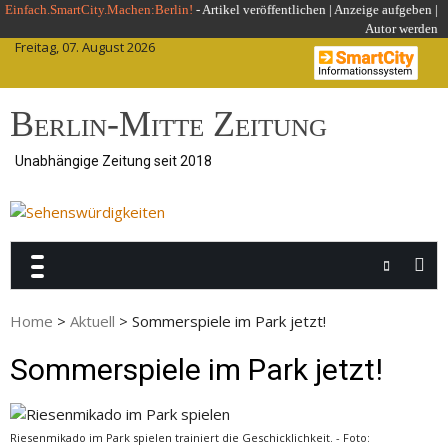
Skip
Einfach.SmartCity.Machen:Berlin!
-
Artikel veröffentlichen
|
Anzeige aufgeben |
Autor werden
to
Freitag, 07. August 2026
content
Berlin-Mitte Zeitung
Unabhängige Zeitung seit 2018
Home
>
Aktuell
>
Sommerspiele im Park jetzt!
Sommerspiele im Park jetzt!
Riesenmikado im Park spielen trainiert die Geschicklichkeit. - Foto: