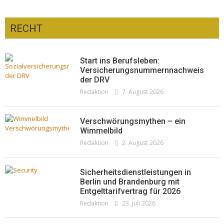
RECHT
Optiker – fit für die Sonnenfinsternis!
Redaktion
23. Juli 2026
Pepe Jeans London mit Summer Sale und
Start ins Berufsleben:
neuer Kollektion
Versicherungsnummernnachweis
der DRV
Woher kommt der Honig? – Neue EU-
Redaktion
19. Juli 2026
Redaktion
7. August 2026
Regeln gelten 14. Juni
Redaktion
13. Juni 2026
Verschwörungsmythen – ein
Wimmelbild
Redaktion
2. August 2026
Sicherheitsdienstleistungen in
Berlin und Brandenburg mit
Entgelttarifvertrag für 2026
Redaktion
23. Juli 2026