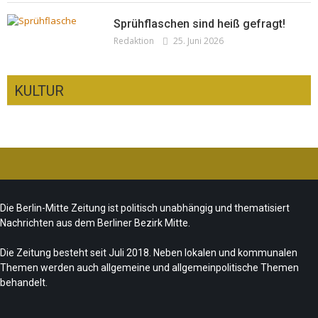
Sprühflaschen sind heiß gefragt!
Redaktion
25. Juni 2026
KULTUR
Ist das „Kreuzberg-Denkmal“ heute noch
zeitgemäß?
CSD-Anschlag: Trauer und politische
Team/Redaktion
7. August 2026
Die Berlin-Mitte Zeitung ist politisch unabhängig und thematisiert
Folgerungen
Nachrichten aus dem Berliner Bezirk Mitte.
Fête de la Musique 2026 – Summer makes
Team/Redaktion
28. Juli 2026
music
Die Zeitung besteht seit Juli 2018. Neben lokalen und kommunalen
Themen werden auch allgemeine und allgemeinpolitische Themen
„Les Amoureuses“ zur Fête de la Musique
Team/Redaktion
21. Juni 2026
behandelt.
Redaktion
21. Juni 2026