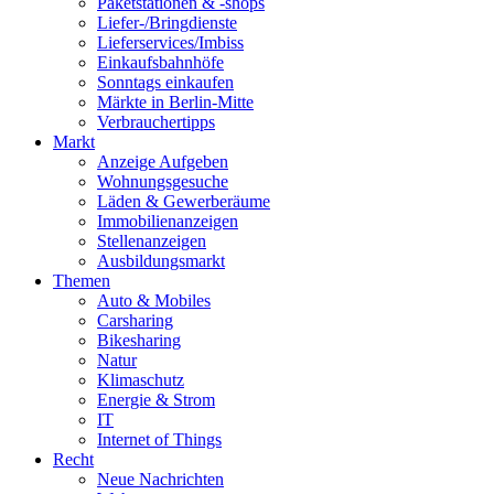
Paketstationen & -shops
Liefer-/Bringdienste
Lieferservices/Imbiss
Einkaufsbahnhöfe
Sonntags einkaufen
Märkte in Berlin-Mitte
Verbrauchertipps
Markt
Anzeige Aufgeben
Wohnungsgesuche
Läden & Gewerberäume
Immobilienanzeigen
Stellenanzeigen
Ausbildungsmarkt
Themen
Auto & Mobiles
Carsharing
Bikesharing
Natur
Klimaschutz
Energie & Strom
IT
Internet of Things
Recht
Neue Nachrichten