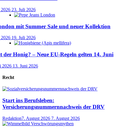
i 2026
23. Juli 2026
ondon mit Summer Sale und neuer Kollektion
i 2026
19. Juli 2026
der Honig? – Neue EU-Regeln gelten 14. Juni
i 2026
13. Juni 2026
Recht
Start ins Berufsleben:
Versicherungsnummernnachweis der DRV
Redaktion
7. August 2026
7. August 2026