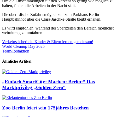
Um die Einschränkungen für den Verkehr so gering wie möglich zu
halten, finden die Arbeiten in der Nacht statt.
Die oberirdische Zufahrtsmöglichkeit zum Parkhaus Berlin
Hauptbahnhof über die Clara-Jaschke-Straße bleibt erhalten.
Es wird empfohlen, während der Sperrzeiten den Bereich möglichst
weiträumig zu umfahren.
Beitragsnavigation
Verkehrssicherheit: Kinder & Eltern lernen gemeinsam!
World Cleanup Day 2025
Team/Redaktion
Ähnliche Artikel
„Einfach.SmartCity: Machen: Berlin:“ Das
Marktprivileg „Golden Zero“
Zoo Berlin feiert sein 175jähres Bestehen