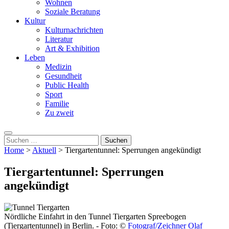
Wohnen
Soziale Beratung
Kultur
Kulturnachrichten
Literatur
Art & Exhibition
Leben
Medizin
Gesundheit
Public Health
Sport
Familie
Zu zweit
Suchen
nach:
Home
>
Aktuell
>
Tiergartentunnel: Sperrungen angekündigt
Tiergartentunnel: Sperrungen
angekündigt
Nördliche Einfahrt in den Tunnel Tiergarten Spreebogen
(Tiergartentunnel) in Berlin. - Foto: ©
Fotograf/Zeichner Olaf