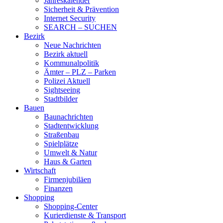
Jahreskalender
Sicherheit & Prävention
Internet Security
SEARCH – SUCHEN
Bezirk
Neue Nachrichten
Bezirk aktuell
Kommunalpolitik
Ämter – PLZ – Parken
Polizei Aktuell
Sightseeing
Stadtbilder
Bauen
Baunachrichten
Stadtentwicklung
Straßenbau
Spielplätze
Umwelt & Natur
Haus & Garten
Wirtschaft
Firmenjubiläen
Finanzen
Shopping
Shopping-Center
Kurierdienste & Transport