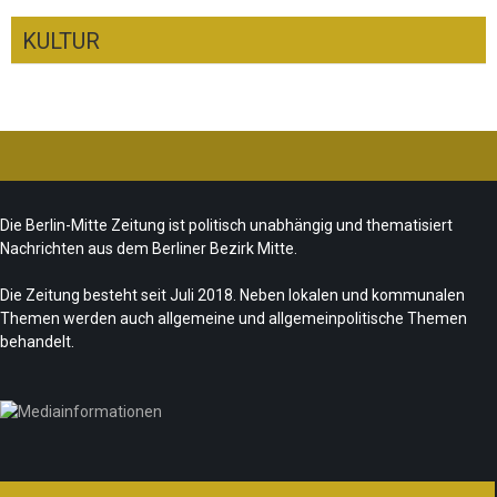
KULTUR
Ist das „Kreuzberg-Denkmal“ heute noch
zeitgemäß?
CSD-Anschlag: Trauer und politische
Team/Redaktion
7. August 2026
Die Berlin-Mitte Zeitung ist politisch unabhängig und thematisiert
Folgerungen
Nachrichten aus dem Berliner Bezirk Mitte.
Fête de la Musique 2026 – Summer makes
Team/Redaktion
28. Juli 2026
music
Die Zeitung besteht seit Juli 2018. Neben lokalen und kommunalen
Themen werden auch allgemeine und allgemeinpolitische Themen
„Les Amoureuses“ zur Fête de la Musique
Team/Redaktion
21. Juni 2026
behandelt.
Redaktion
21. Juni 2026