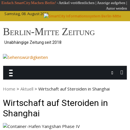
Skip
Einfach.SmartCity.Machen:Berlin!
-
Artikel veröffentlichen
|
Anzeige aufgeben |
Autor werden
to
Samstag, 08. August 2026
content
Berlin-Mitte Zeitung
Unabhängige Zeitung seit 2018
Home
>
Aktuell
>
Wirtschaft auf Steroiden in Shanghai
Wirtschaft auf Steroiden in
Shanghai