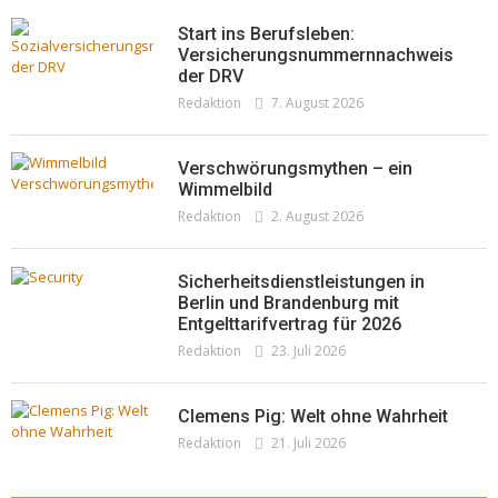
Redaktion
23. Juli 2026
Pepe Jeans London mit Summer Sale und
Start ins Berufsleben:
neuer Kollektion
Versicherungsnummernnachweis
der DRV
Woher kommt der Honig? – Neue EU-
Redaktion
19. Juli 2026
Redaktion
7. August 2026
Regeln gelten 14. Juni
Redaktion
13. Juni 2026
Verschwörungsmythen – ein
Wimmelbild
Redaktion
2. August 2026
Sicherheitsdienstleistungen in
Berlin und Brandenburg mit
Entgelttarifvertrag für 2026
Redaktion
23. Juli 2026
Clemens Pig: Welt ohne Wahrheit
Redaktion
21. Juli 2026