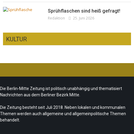
Sprühflaschen sind heiß gefragt!
Redaktion
25. Juni 2026
KULTUR
Ist das „Kreuzberg-Denkmal“ heute noch
zeitgemäß?
CSD-Anschlag: Trauer und politische
Team/Redaktion
7. August 2026
Die Berlin-Mitte Zeitung ist politisch unabhängig und thematisiert
Folgerungen
Nachrichten aus dem Berliner Bezirk Mitte.
Fête de la Musique 2026 – Summer makes
Team/Redaktion
28. Juli 2026
music
Die Zeitung besteht seit Juli 2018. Neben lokalen und kommunalen
Themen werden auch allgemeine und allgemeinpolitische Themen
„Les Amoureuses“ zur Fête de la Musique
Team/Redaktion
21. Juni 2026
behandelt.
Redaktion
21. Juni 2026