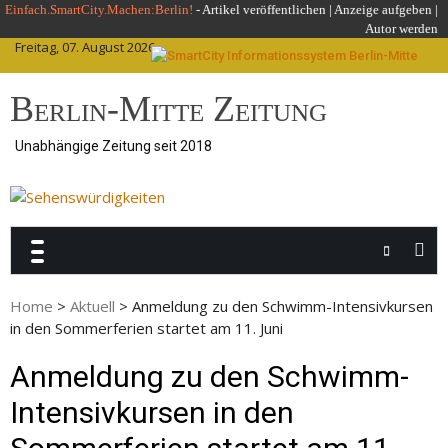
Skip
Einfach.SmartCity.Machen:Berlin!
-
Artikel veröffentlichen
|
Anzeige aufgeben |
Autor werden
to
Freitag, 07. August 2026
content
Berlin-Mitte Zeitung
Unabhängige Zeitung seit 2018
Home
>
Aktuell
>
Anmeldung zu den Schwimm-Intensivkursen
in den Sommerferien startet am 11. Juni
Anmeldung zu den Schwimm-
Intensivkursen in den