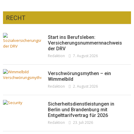
RECHT
Optiker – fit für die Sonnenfinsternis!
Redaktion
23. Juli 2026
Pepe Jeans London mit Summer Sale und
Start ins Berufsleben:
neuer Kollektion
Versicherungsnummernnachweis
der DRV
Woher kommt der Honig? – Neue EU-
Redaktion
19. Juli 2026
Redaktion
7. August 2026
Regeln gelten 14. Juni
Redaktion
13. Juni 2026
Verschwörungsmythen – ein
Wimmelbild
Redaktion
2. August 2026
Sicherheitsdienstleistungen in
Berlin und Brandenburg mit
Entgelttarifvertrag für 2026
Redaktion
23. Juli 2026