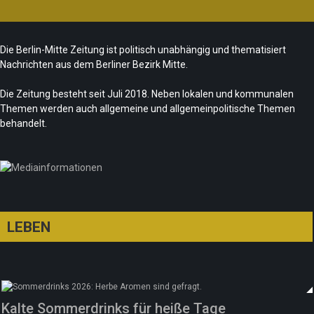
CSD-Anschlag: Trauer und politische
Folgerungen
Fête de la Musique 2026 – Summer makes
Team/Redaktion
28. Juli 2026
Die Berlin-Mitte Zeitung ist politisch unabhängig und thematisiert
music
Nachrichten aus dem Berliner Bezirk Mitte.
„Les Amoureuses“ zur Fête de la Musique
Team/Redaktion
21. Juni 2026
Die Zeitung besteht seit Juli 2018. Neben lokalen und kommunalen
Redaktion
21. Juni 2026
Themen werden auch allgemeine und allgemeinpolitische Themen
Sommer in Berlin – die neue Edition vom
behandelt.
tipBerlin
Team/Redaktion
18. Juni 2026
LEBEN
Kalte Sommerdrinks für heiße Tage