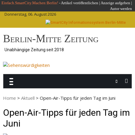
Skip
Einfach.SmartCity.Machen:Berlin!
-
Artikel veröffentlichen
|
Anzeige aufgeben |
Autor werden
to
Donnerstag, 06. August 2026
content
Berlin-Mitte Zeitung
Unabhängige Zeitung seit 2018
Home
>
Aktuell
>
Open-Air-Tipps für jeden Tag im Juni
Open-Air-Tipps für jeden Tag im
Juni