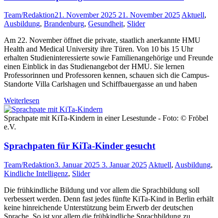
Team/Redaktion
21. November 2025
21. November 2025
Aktuell
,
Ausbildung
,
Brandenburg
,
Gesundheit
,
Slider
Am 22. November öffnet die private, staatlich anerkannte HMU
Health and Medical University ihre Türen. Von 10 bis 15 Uhr
erhalten Studieninteressierte sowie Familienangehörige und Freunde
einen Einblick in das Studienangebot der HMU. Sie lernen
Professorinnen und Professoren kennen, schauen sich die Campus-
Standorte Villa Carlshagen und Schiffbauergasse an und haben
Weiterlesen
Sprachpate mit KiTa-Kindern in einer Lesestunde - Foto: © Fröbel
e.V.
Sprachpaten für KiTa-Kinder gesucht
Team/Redaktion
3. Januar 2025
3. Januar 2025
Aktuell
,
Ausbildung
,
Kindliche Intelligenz
,
Slider
Die frühkindliche Bildung und vor allem die Sprachbildung soll
verbessert werden. Denn fast jedes fünfte KiTa-Kind in Berlin erhält
keine hin­reichende Unter­stützung beim Erwerb der deutschen
Sprache. So ist vor allem die frühkindliche Sprachbildung zu