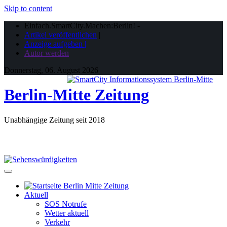
Skip to content
Einfach.SmartCity.Machen:Berlin!
-
Artikel veröffentlichen
|
Anzeige aufgeben |
Autor werden
Donnerstag, 06. August 2026
Berlin-Mitte Zeitung
Unabhängige Zeitung seit 2018
Aktuell
SOS Notrufe
Wetter aktuell
Verkehr