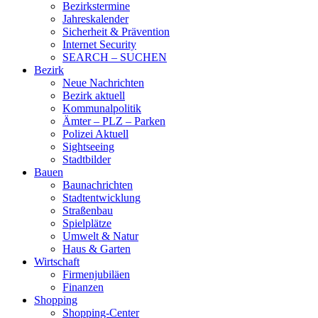
Bezirkstermine
Jahreskalender
Sicherheit & Prävention
Internet Security
SEARCH – SUCHEN
Bezirk
Neue Nachrichten
Bezirk aktuell
Kommunalpolitik
Ämter – PLZ – Parken
Polizei Aktuell
Sightseeing
Stadtbilder
Bauen
Baunachrichten
Stadtentwicklung
Straßenbau
Spielplätze
Umwelt & Natur
Haus & Garten
Wirtschaft
Firmenjubiläen
Finanzen
Shopping
Shopping-Center