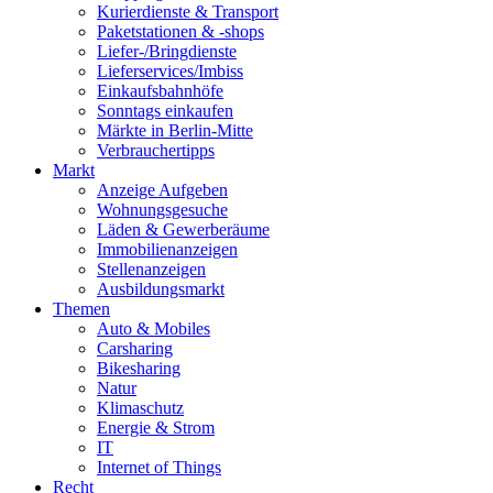
Kurierdienste & Transport
Paketstationen & -shops
Liefer-/Bringdienste
Lieferservices/Imbiss
Einkaufsbahnhöfe
Sonntags einkaufen
Märkte in Berlin-Mitte
Verbrauchertipps
Markt
Anzeige Aufgeben
Wohnungsgesuche
Läden & Gewerberäume
Immobilienanzeigen
Stellenanzeigen
Ausbildungsmarkt
Themen
Auto & Mobiles
Carsharing
Bikesharing
Natur
Klimaschutz
Energie & Strom
IT
Internet of Things
Recht