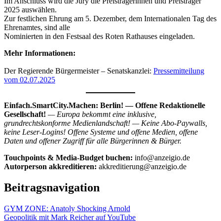
Im Anschluss wird die Jury die Preisträgerinnen und Preisträger
2025 auswählen.
Zur festlichen Ehrung am 5. Dezember, dem Internationalen Tag des
Ehrenamtes, sind alle
Nominierten in den Festsaal des Roten Rathauses eingeladen.
Mehr Informationen:
Der Regierende Bürgermeister – Senatskanzlei:
Pressemitteilung
vom 02.07.2025
Einfach.SmartCity.Machen: Berlin!
— Offene Redaktionelle
Gesellschaft!
— Europa bekommt eine inklusive,
grundrechtskonforme Medienlandschaft! — Keine Abo-Paywalls,
keine Leser-Logins! Offene Systeme und offene Medien, offene
Daten und offener Zugriff für alle Bürgerinnen & Bürger.
Touchpoints & Media-Budget buchen:
info@anzeigio.de
Autorperson akkreditieren:
akkreditierung@anzeigio.de
Beitragsnavigation
GYM ZONE: Anatoly Shocking Arnold
Geopolitik mit Mark Reicher auf YouTube