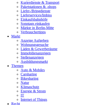
Kurierdienste & Transport
Paketstationen & -shops
Liefer-/Bringdienste
Lieferservices/Imbiss
Einkaufsbahnhöfe
Sonntags einkaufen
Märkte in Berlin-Mitte
Verbrauchertipps
Markt
Anzeige Aufgeben
Wohnungsgesuche
Läden & Gewerberäume
Immobilienanzeigen
Stellenanzeigen
Ausbildungsmarkt
Themen
Auto & Mobiles
Carsharing
Bikesharing
Natur
Klimaschutz
Energie & Strom
IT
Internet of Things
Recht