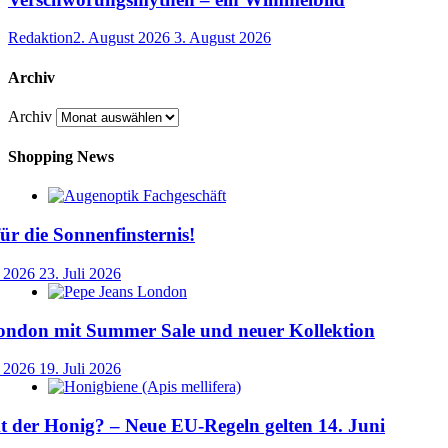
Redaktion
2. August 2026
3. August 2026
Archiv
Archiv
Shopping News
für die Sonnenfinsternis!
i 2026
23. Juli 2026
ondon mit Summer Sale und neuer Kollektion
i 2026
19. Juli 2026
der Honig? – Neue EU-Regeln gelten 14. Juni