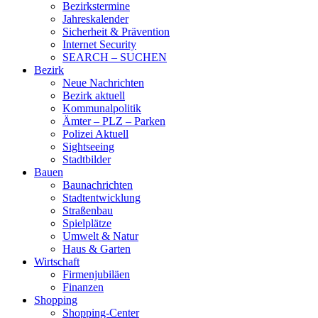
Bezirkstermine
Jahreskalender
Sicherheit & Prävention
Internet Security
SEARCH – SUCHEN
Bezirk
Neue Nachrichten
Bezirk aktuell
Kommunalpolitik
Ämter – PLZ – Parken
Polizei Aktuell
Sightseeing
Stadtbilder
Bauen
Baunachrichten
Stadtentwicklung
Straßenbau
Spielplätze
Umwelt & Natur
Haus & Garten
Wirtschaft
Firmenjubiläen
Finanzen
Shopping
Shopping-Center