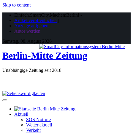
Skip to content
Einfach.SmartCity.Machen:Berlin!
-
Artikel veröffentlichen
|
Anzeige aufgeben |
Autor werden
Samstag, 08. August 2026
Berlin-Mitte Zeitung
Unabhängige Zeitung seit 2018
Aktuell
SOS Notrufe
Wetter aktuell
Verkehr