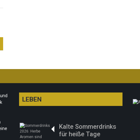
 und
LEBEN
rk
n
Kalte Sommerdrinks
eine
für heiße Tage