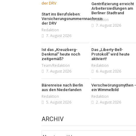
Gentrifizierung erreicht
Arbeitersiedlungen am
Berliner Stadtrand
Start ins Berufsleben:
Versicherungsnummernnachweis
Redaktion
der DRV
7. August 2026
Redaktion
7. August 2026
Ist das „Kreuzberg-
Das „Liberty-Bell-
Denkmal“ heute noch
Protokoll“ wird heute
zeitgemäß?
aktiviert!
Team/Redaktion
Redaktion
7. August 2026
6. August 2026
Bärenreise nach Berlin
Verschwörungsmythen 
aus den Niederlanden
ein Wimmelbild
Redaktion
Redaktion
5. August 2026
2. August 2026
ARCHIV
Archiv