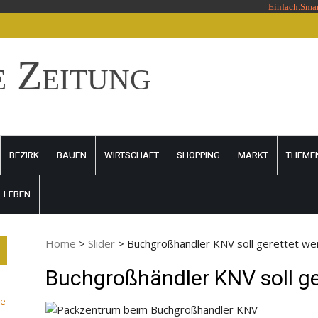
Einfach.Sma
e Zeitung
BEZIRK
BAUEN
WIRTSCHAFT
SHOPPING
MARKT
THEME
LEBEN
Home
>
Slider
>
Buchgroßhändler KNV soll gerettet we
Buchgroßhändler KNV soll g