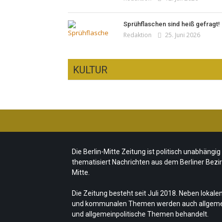
Sprühflaschen sind heiß gefragt!
Redaktion
25. Juni 2026
KULTUR
Ist das „Kreuzberg-Denkmal“
heute noch zeitgemäß?
CSD-Anschlag: Trauer und
Team/Redaktion
7. August 2026
politische Folgerungen
Die Berlin-Mitte Zeitung ist politisch unabhängig
Fête de la Musique 2026 –
Team/Redaktion
28. Juli 2026
thematisiert Nachrichten aus dem Berliner Bezi
Summer makes music
„Les Amoureuses“ zur Fête de la
Mitte.
Team/Redaktion
21. Juni 2026
Musique
Die Zeitung besteht seit Juli 2018. Neben lokale
Redaktion
21. Juni 2026
und kommunalen Themen werden auch allgem
und allgemeinpolitische Themen behandelt.