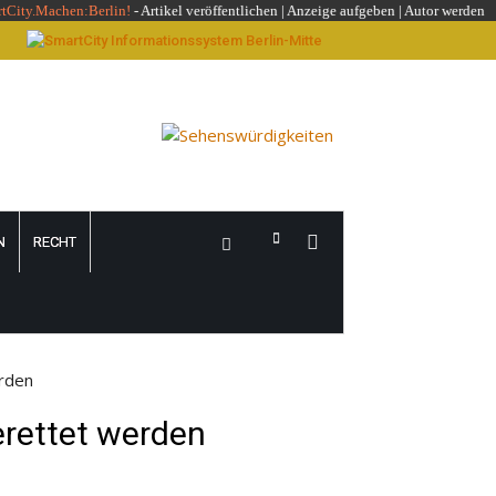
rtCity.Machen:Berlin!
-
Artikel veröffentlichen
|
Anzeige aufgeben |
Autor werden
N
RECHT
rden
erettet werden