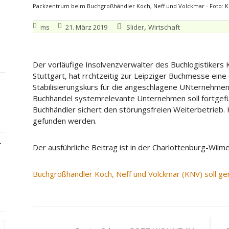
Packzentrum beim Buchgroßhändler Koch, Neff und Volckmar - Foto: 
,
ms
21. März 2019
Slider
Wirtschaft
Der vorläufige Insolvenzverwalter des Buchlogistikers K
Stuttgart, hat rrchtzeitig zur Leipziger Buchmesse ein
Stabilisierungskurs für die angeschlagene UNternehme
Buchhandel systemrelevante Unternehmen soll fortgefü
Buchhändler sichert den störungsfreien Weiterbetrieb. 
gefunden werden.
–
Der ausführliche Beitrag ist in der Charlottenburg-Wilme
Buchgroßhändler Koch, Neff und Volckmar (KNV) soll g
Beitragsnavigation