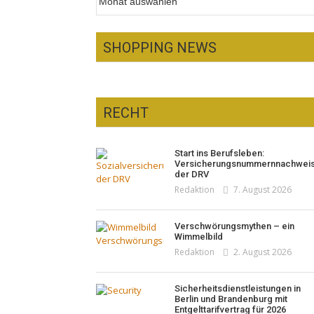
SHOPPING NEWS
RECHT
Optiker – fit für die
Sonnenfinsternis!
Pepe Jeans London mit Summer
Start ins Berufsleben:
Redaktion
23. Juli 2026
Sale und neuer Kollektion
Versicherungsnummernnachwei
Woher kommt der Honig? – Neue
der DRV
Redaktion
19. Juli 2026
EU-Regeln gelten 14. Juni
Redaktion
7. August 2026
Redaktion
13. Juni 2026
Verschwörungsmythen – ein
Wimmelbild
Redaktion
2. August 2026
Sicherheitsdienstleistungen in
Berlin und Brandenburg mit
Entgelttarifvertrag für 2026