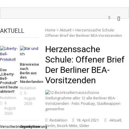
AKTUELL
Home
>
Aktuell
>
Herzenssache Schule:
Offener Brief der Berliner BEA-Vorsitzenden
Herzenssache
Schule: Offener Brief
Bärenreise
Der Berliner BEA-
nach
Das
Berlin aus
„Liberty-
den
Vorsitzenden
Bell-
Niederlanden
Protokoll“
wird heute
Redaktion
aktiviert!
5.
Redaktion
Stellungnahme aller 12 alle Berliner BEA-
August
6.
Vorsitzenden - Foto: Pixabay, Stadtwappen
2026
August
gemeinfrei
2026
Redaktion
18. April 2021
Aktuell
,
Berlin
,
Bezirk Mitte
,
Slider
Verschwörungsmythen
Grundsanierung