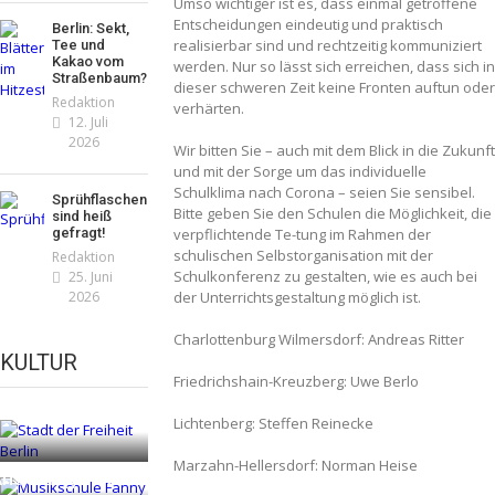
Umso wichtiger ist es, dass einmal getroffene
Entscheidungen eindeutig und praktisch
Berlin: Sekt,
realisierbar sind und rechtzeitig kommuniziert
Tee und
Kakao vom
werden. Nur so lässt sich erreichen, dass sich in
Straßenbaum?
dieser schweren Zeit keine Fronten auftun oder
Redaktion
verhärten.
12. Juli
2026
Wir bitten Sie – auch mit dem Blick in die Zukunft
und mit der Sorge um das individuelle
Schulklima nach Corona – seien Sie sensibel.
Sprühflaschen
Bitte geben Sie den Schulen die Möglichkeit, die
sind heiß
gefragt!
verpflichtende Te-tung im Rahmen der
schulischen Selbstorganisation mit der
Redaktion
Schulkonferenz zu gestalten, wie es auch bei
25. Juni
2026
der Unterrichtsgestaltung möglich ist.
Charlottenburg Wilmersdorf: Andreas Ritter
KULTUR
Friedrichshain-Kreuzberg: Uwe Berlo
Lichtenberg: Steffen Reinecke
Marzahn-Hellersdorf: Norman Heise
nschlag: Trauer und