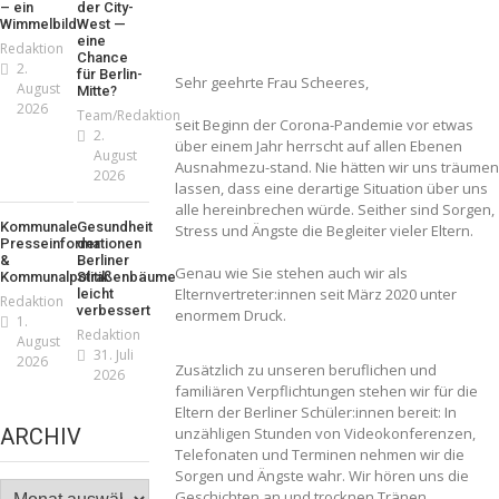
– ein
der City-
Wimmelbild
West —
eine
Redaktion
Chance
2.
für Berlin-
Sehr geehrte Frau Scheeres,
August
Mitte?
2026
Team/Redaktion
seit Beginn der Corona-Pandemie vor etwas
2.
über einem Jahr herrscht auf allen Ebenen
August
Ausnahmezu-stand. Nie hätten wir uns träumen
2026
lassen, dass eine derartige Situation über uns
alle hereinbrechen würde. Seither sind Sorgen,
Kommunale
Gesundheit
Stress und Ängste die Begleiter vieler Eltern.
Presseinformationen
der
&
Berliner
Genau wie Sie stehen auch wir als
Kommunalpolitik
Straßenbäume
Elternvertreter:innen seit März 2020 unter
leicht
Redaktion
verbessert
enormem Druck.
1.
Redaktion
August
31. Juli
2026
Zusätzlich zu unseren beruflichen und
2026
familiären Verpflichtungen stehen wir für die
Eltern der Berliner Schüler:innen bereit: In
ARCHIV
unzähligen Stunden von Videokonferenzen,
Telefonaten und Terminen nehmen wir die
Sorgen und Ängste wahr. Wir hören uns die
Archiv
Geschichten an und trocknen Tränen.