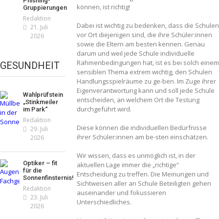
Phishing-
können, ist richtig!
Gruppierungen
Redaktion
Dabei ist wichtig zu bedenken, dass die Schulen
21. Juli
vor Ort diejenigen sind, die ihre Schüler:innen
2026
sowie die Eltern am besten kennen. Genau
darum und weil jede Schule individuelle
Rahmenbedingungen hat, ist es bei solch einem
GESUNDHEIT
sensiblen Thema extrem wichtig, den Schulen
Handlungsspielräume zu ge-ben. Im Zuge ihrer
Eigenverantwortung kann und soll jede Schule
Wahlprüfstein
entscheiden, an welchem Ort die Testung
„Stinkmeiler
durchgeführt wird.
im Park“
Redaktion
Diese können die individuellen Bedürfnisse
29. Juli
ihrer Schüler:innen am be-sten einschätzen.
2026
Wir wissen, dass es unmöglich ist, in der
Optiker – fit
aktuellen Lage immer die „richtige“
für die
Entscheidung zu treffen. Die Meinungen und
Sonnenfinsternis!
Sichtweisen aller an Schule Beteiligten gehen
Redaktion
auseinander und fokussieren
23. Juli
Unterschiedliches.
2026