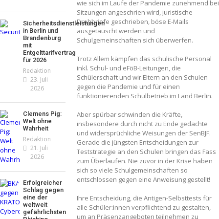
wie sich im Laufe der Pandemie zunehmend bei
Sitzungen angeschrien wird, juristische
Drohbriefe geschrieben, böse E-Mails
Sicherheitsdienstleistungen
ausgetauscht werden und
in Berlin und
Brandenburg
Schulgemeinschaften sich überwerfen.
mit
Entgelttarifvertrag
Trotz Allem kämpfen das schulische Personal
für 2026
inkl. Schul- und eFöB-Leitungen, die
Redaktion
Schülerschaft und wir Eltern an den Schulen
23. Juli
gegen die Pandemie und für einen
2026
funktionierenden Schulbetrieb im Land Berlin.
Clemens Pig:
Aber spürbar schwinden die Kräfte,
Welt ohne
insbesondere durch nicht zu Ende gedachte
Wahrheit
und widersprüchliche Weisungen der SenBJF.
Redaktion
Gerade die jüngsten Entscheidungen zur
21. Juli
Teststrategie an den Schulen bringen das Fass
2026
zum Überlaufen. Nie zuvor in der Krise haben
sich so viele Schulgemeinschaften so
entschlossen gegen eine Anweisung gestellt!
Erfolgreicher
Schlag gegen
eine der
Ihre Entscheidung, die Antigen-Selbsttests für
weltweit
alle Schüler:innen verpflichtend zu gestalten,
gefährlichsten
um an Präsenzangeboten teilnehmen zu