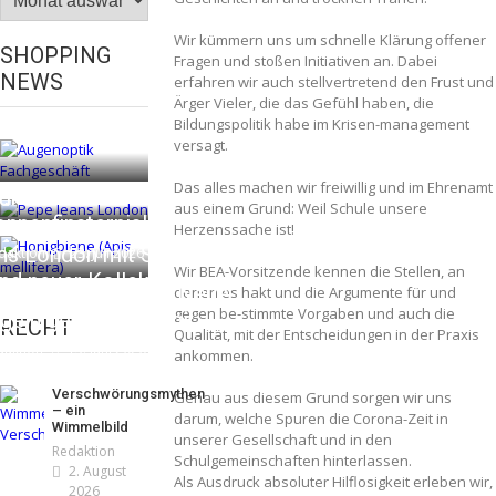
Wir kümmern uns um schnelle Klärung offener
SHOPPING
Fragen und stoßen Initiativen an. Dabei
NEWS
erfahren wir auch stellvertretend den Frust und
Ärger Vieler, die das Gefühl haben, die
Bildungspolitik habe im Krisen-management
versagt.
Das alles machen wir freiwillig und im Ehrenamt
iker – fit für die
aus einem Grund: Weil Schule unsere
nnenfinsternis!
Herzenssache ist!
ns London mit Summer
daktion
23. Juli 2026
Wir BEA-Vorsitzende kennen die Stellen, an
nd neuer Kollektion
mmt der Honig? – Neue
denen es hakt und die Argumente für und
daktion
19. Juli 2026
gegen be-stimmte Vorgaben und auch die
eln gelten 14. Juni
RECHT
Qualität, mit der Entscheidungen in der Praxis
daktion
13. Juni 2026
ankommen.
Verschwörungsmythen
Genau aus diesem Grund sorgen wir uns
– ein
darum, welche Spuren die Corona-Zeit in
Wimmelbild
unserer Gesellschaft und in den
Redaktion
Schulgemeinschaften hinterlassen.
2. August
Als Ausdruck absoluter Hilflosigkeit erleben wir,
2026