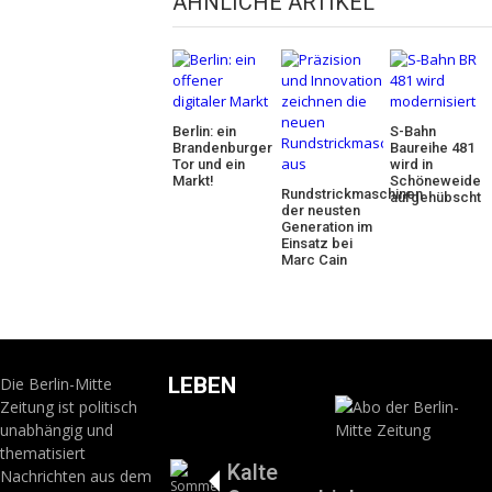
ÄHNLICHE ARTIKEL
Berlin: ein
S-Bahn
Brandenburger
Baureihe 481
Tor und ein
wird in
Markt!
Schöneweide
Rundstrickmaschinen
aufgehübscht
der neusten
Generation im
Einsatz bei
Marc Cain
LEBEN
Die Berlin-Mitte
Zeitung ist politisch
unabhängig und
thematisiert
Kalte
Nachrichten aus dem