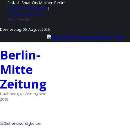
Skip
Einfach.SmartCity.Machen:Berlin!
-
to
Artikel veröffentlichen
|
content
Anzeige aufgeben |
Autor werden
Donnerstag, 06. August 2026
Berlin-
Mitte
Zeitung
Unabhängige Zeitung seit
2018