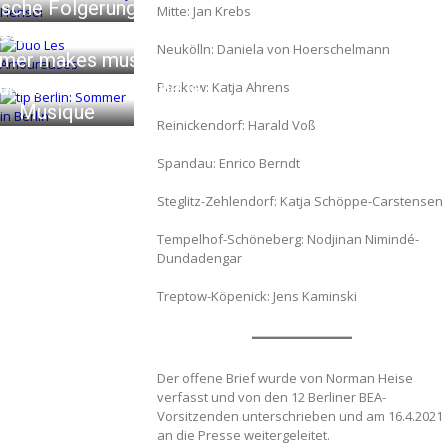
tische Folgerungen
Mitte: Jan Krebs
e la Musique 2026 –
Redaktion
28. Juli 2026
Neukölln: Daniela von Hoerschelmann
mer makes music
reuses“ zur Fête de la
Redaktion
21. Juni 2026
Pankow: Katja Ahrens
Musique
Reinickendorf: Harald Voß
in Berlin – die neue
daktion
21. Juni 2026
ion vom tipBerlin
Spandau: Enrico Berndt
Redaktion
18. Juni 2026
Steglitz-Zehlendorf: Katja Schöppe-Carstensen
Tempelhof-Schöneberg: Nodjinan Nimindé-
Dundadengar
Treptow-Köpenick: Jens Kaminski
Der offene Brief wurde von Norman Heise
verfasst und von den 12 Berliner BEA-
Vorsitzenden unterschrieben und am 16.4.2021
an die Presse weitergeleitet.