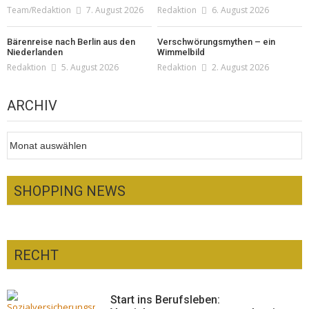
Team/Redaktion
7. August 2026
Redaktion
6. August 2026
Bärenreise nach Berlin aus den
Verschwörungsmythen – ein
Niederlanden
Wimmelbild
Redaktion
5. August 2026
Redaktion
2. August 2026
ARCHIV
Archiv
SHOPPING NEWS
RECHT
Optiker – fit für die Sonnenfinsternis!
Redaktion
23. Juli 2026
Pepe Jeans London mit Summer Sale und
Start ins Berufsleben: