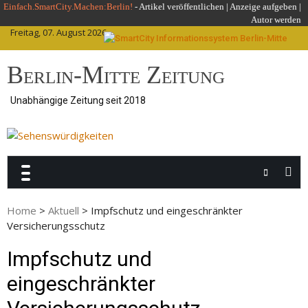
Skip
Einfach.SmartCity.Machen:Berlin!
-
Artikel veröffentlichen
|
Anzeige aufgeben |
Autor werden
to
Freitag, 07. August 2026
content
Berlin-Mitte Zeitung
Unabhängige Zeitung seit 2018
Home
>
Aktuell
>
Impfschutz und eingeschränkter
Versicherungsschutz
Impfschutz und
eingeschränkter