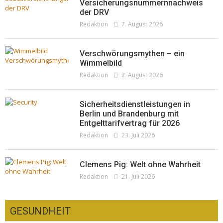
neuer Kollektion
Versicherungsnummernnachweis
der DRV
Woher kommt der Honig? – Neue EU-
Redaktion
19. Juli 2026
Redaktion
7. August 2026
Regeln gelten 14. Juni
Redaktion
13. Juni 2026
Verschwörungsmythen – ein
Wimmelbild
Redaktion
2. August 2026
Sicherheitsdienstleistungen in
Berlin und Brandenburg mit
Entgelttarifvertrag für 2026
Redaktion
23. Juli 2026
Clemens Pig: Welt ohne Wahrheit
Redaktion
21. Juli 2026
GESUNDHEIT