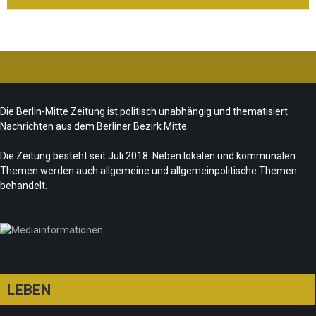
Ist das „Kreuzberg-Denkmal“ heute noch
zeitgemäß?
CSD-Anschlag: Trauer und politische
Team/Redaktion
7. August 2026
Die Berlin-Mitte Zeitung ist politisch unabhängig und thematisiert
Folgerungen
Nachrichten aus dem Berliner Bezirk Mitte.
Fête de la Musique 2026 – Summer makes
Team/Redaktion
28. Juli 2026
music
Die Zeitung besteht seit Juli 2018. Neben lokalen und kommunalen
Themen werden auch allgemeine und allgemeinpolitische Themen
„Les Amoureuses“ zur Fête de la Musique
Team/Redaktion
21. Juni 2026
behandelt.
Redaktion
21. Juni 2026
LEBEN