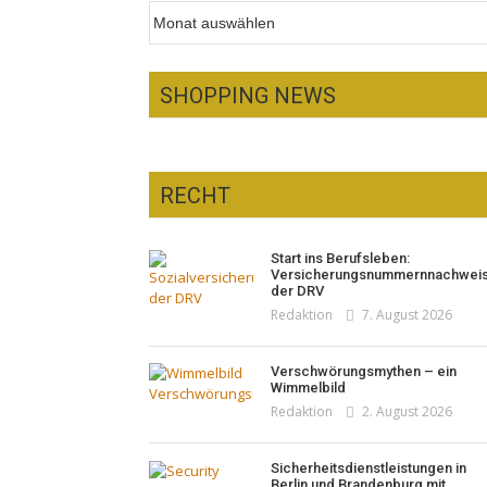
Archiv
SHOPPING NEWS
RECHT
Optiker – fit für die
Sonnenfinsternis!
Start ins Berufsleben:
Redaktion
23. Juli 2026
Versicherungsnummernnachwei
der DRV
Redaktion
7. August 2026
Verschwörungsmythen – ein
Wimmelbild
Redaktion
2. August 2026
Sicherheitsdienstleistungen in
Pepe Jeans London mit Summer
Berlin und Brandenburg mit