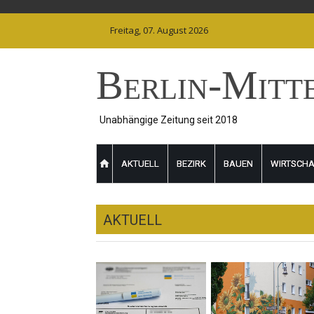
Skip
to
Freitag, 07. August 2026
content
Berlin-Mitt
Unabhängige Zeitung seit 2018
AKTUELL
BEZIRK
BAUEN
WIRTSCHA
AKTUELL