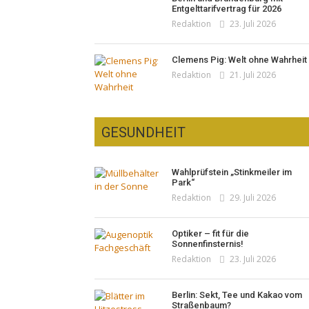
Sale und neuer Kollektion
Entgelttarifvertrag für 2026
Redaktion
23. Juli 2026
Redaktion
19. Juli 2026
Clemens Pig: Welt ohne Wahrheit
Redaktion
21. Juli 2026
GESUNDHEIT
Woher kommt der Honig? – Neue
Wahlprüfstein „Stinkmeiler im
EU-Regeln gelten 14. Juni
Park“
Redaktion
13. Juni 2026
Redaktion
29. Juli 2026
Optiker – fit für die
Sonnenfinsternis!
Redaktion
23. Juli 2026
Berlin: Sekt, Tee und Kakao vom
Straßenbaum?