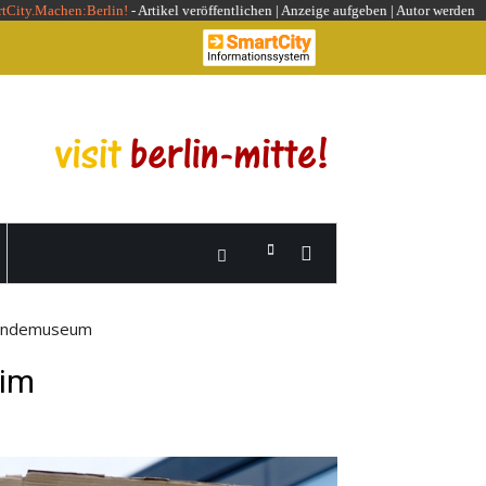
rtCity.Machen:Berlin!
-
Artikel veröffentlichen
|
Anzeige aufgeben |
Autor werden
kundemuseum
 im