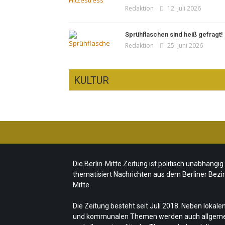
Redaktion
12. Juli 2026
Sprühflaschen sind heiß gefragt!
Redaktion
25. Juni 2026
KULTUR
Ist das „Kreuzberg-Denkmal“
heute noch zeitgemäß?
CSD-Anschlag: Trauer und
Team/Redaktion
7. August 2026
politische Folgerungen
Die Berlin-Mitte Zeitung ist politisch unabhängig
Fête de la Musique 2026 –
Team/Redaktion
28. Juli 2026
thematisiert Nachrichten aus dem Berliner Bezi
Summer makes music
„Les Amoureuses“ zur Fête de la
Mitte.
Team/Redaktion
21. Juni 2026
Musique
Die Zeitung besteht seit Juli 2018. Neben lokale
Redaktion
21. Juni 2026
und kommunalen Themen werden auch allgem