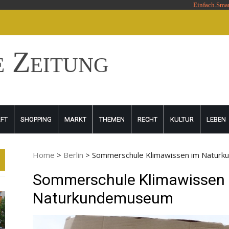
Einfach.Sma
e Zeitung
FT
SHOPPING
MARKT
THEMEN
RECHT
KULTUR
LEBEN
Home
>
Berlin
>
Sommerschule Klimawissen im Natur
Sommerschule Klimawissen
Naturkundemuseum