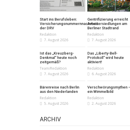
Start ins Berufsleben:
Gentrifizierung erreicht
Versicherungsnummernnachweis
Arbeitersiedlungen am
der DRV
Berliner Stadtrand
Redaktion
Redaktion
7. August 2026
7. August 2026
Ist das „Kreuzberg-
Das „Liberty-Bell-
Denkmal“ heute noch
Protokoll“ wird heute
zeitgemäß?
aktiviert!
Team/Redaktion
Redaktion
7. August 2026
6. August 2026
Bärenreise nach Berlin
Verschwörungsmythen 
aus den Niederlanden
ein Wimmelbild
Redaktion
Redaktion
5. August 2026
2. August 2026
ARCHIV