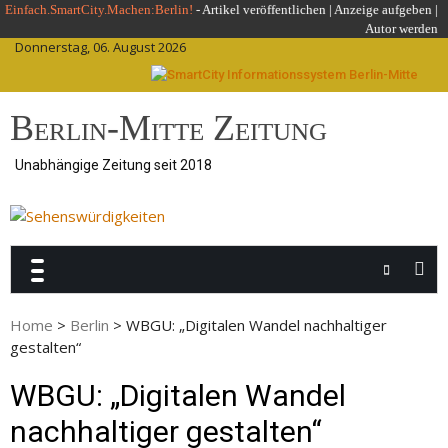
Skip
Einfach.SmartCity.Machen:Berlin!
-
Artikel veröffentlichen
|
Anzeige aufgeben |
Autor werden
to
Donnerstag, 06. August 2026
content
Berlin-Mitte Zeitung
Unabhängige Zeitung seit 2018
Home
>
Berlin
>
WBGU: „Digitalen Wandel nachhaltiger
gestalten“
WBGU: „Digitalen Wandel
nachhaltiger gestalten“