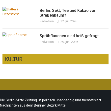
Berlin: Sekt, Tee und Kakao vom
Straßenbaum?
Redaktion
12. Juli 2026
Sprühflaschen sind heiß gefragt!
Redaktion
25. Juni 2026
KULTUR
CSD-Anschlag: Trauer und politische
Folgerungen
Fête de la Musique 2026 – Summer makes
Team/Redaktion
28. Juli 2026
Die Berlin-Mitte Zeitung ist politisch unabhängig und thematisiert
music
Nachrichten aus dem Berliner Bezirk Mitte.
„Les Amoureuses“ zur Fête de la Musique
Team/Redaktion
21. Juni 2026