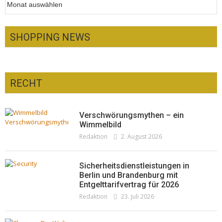
SHOPPING NEWS
RECHT
Optiker – fit für die Sonnenfinsternis!
Redaktion
23. Juli 2026
Pepe Jeans London mit Summer Sale und
Verschwörungsmythen – ein
neuer Kollektion
Wimmelbild
Redaktion
2. August 2026
Woher kommt der Honig? – Neue EU-
Redaktion
19. Juli 2026
Regeln gelten 14. Juni
Redaktion
13. Juni 2026
Sicherheitsdienstleistungen in
Berlin und Brandenburg mit
Entgelttarifvertrag für 2026
Redaktion
23. Juli 2026