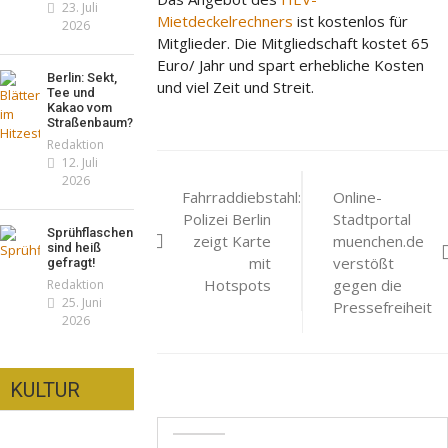
23. Juli
Mietdeckelrechners
ist kostenlos für
2026
Mitglieder. Die Mitgliedschaft kostet 65
Euro/ Jahr und spart erhebliche Kosten
Berlin: Sekt,
und viel Zeit und Streit.
Tee und
Kakao vom
Straßenbaum?
Redaktion
Beitragsnavigat
12. Juli
2026
Fahrraddiebstahl:
Online-
Polizei Berlin
Stadtportal
Sprühflaschen
zeigt Karte
muenchen.de
sind heiß
mit
verstößt
gefragt!
Hotspots
gegen die
Redaktion
25. Juni
Pressefreiheit
2026
KULTUR