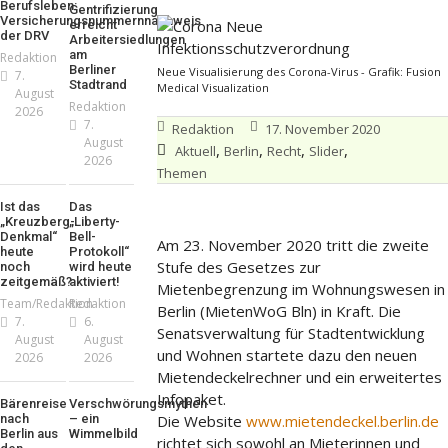
Berufsleben:
Gentrifizierung
Versicherungsnummernnachweis
erreicht
der DRV
Arbeitersiedlungen
am
Redaktion
Berliner
Neue Visualisierung des Corona-Virus - Grafik: Fusion
7.
Stadtrand
Medical Visualization
August
Redaktion
2026
7.
Redaktion
17. November 2020
August
,
,
,
,
Aktuell
Berlin
Recht
Slider
2026
Themen
Ist das
Das
„Kreuzberg-
„Liberty-
Denkmal“
Bell-
Am 23. November 2020 tritt die zweite
heute
Protokoll“
Stufe des Gesetzes zur
noch
wird heute
zeitgemäß?
aktiviert!
Mietenbegrenzung im Wohnungswesen in
Team/Redaktion
Redaktion
Berlin (MietenWoG Bln) in Kraft. Die
7.
6.
Senatsverwaltung für Stadtentwicklung
August
August
und Wohnen startete dazu den neuen
2026
2026
Mietendeckelrechner und ein erweitertes
Infopaket.
Bärenreise
Verschwörungsmythen
nach
– ein
Die Website
www.mietendeckel.berlin.de
Berlin aus
Wimmelbild
richtet sich sowohl an Mieterinnen und