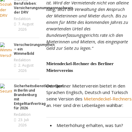
ns London mit Summer
ist. Wird der Vermietende nicht von alleine
Berufsleben:
nd neuer Kollektion
Versicherungsnummernnachweis
tätig, setzt die Verwaltung den Anspruch
mmt der Honig? – Neue
der DRV
daktion
19. Juli 2026
der Mieterinnen und Mieter durch. Bis zu
eln gelten 14. Juni
Redaktion
einem für Mitte des kommenden Jahres zu
7. August
daktion
13. Juni 2026
erwartenden Urteil des
2026
Bundesverfassungsgerichts rate ich den
Mieterinnen und Mietern, das eingesparte
Verschwörungsmythen
Geld zur Seite zu legen.“
– ein
Wimmelbild
Redaktion
Mietendeckel-Rechner des Berliner
2. August
Mietervereins
2026
Der Berliner Mieterverein bietet in den
Sicherheitsdienstleistungen
in Berlin und
Sprachen Englisch, Deutsch und Türkisch
Brandenburg
seine Version des
Mietendeckel-Rechners
mit
Entgelttarifvertrag
an. Hier sind drei Lebenlagen wählbar:
für 2026
Redaktion
23. Juli
Mieterhöhung erhalten, was tun?
2026