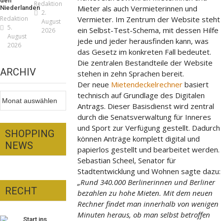
den
Redaktion
Mieter als auch Vermieterinnen und
Niederlanden
2.
Redaktion
Vermieter. Im Zentrum der Website steht
August
5.
ein Selbst-Test-Schema, mit dessen Hilfe
2026
August
jede und jeder herausfinden kann, was
2026
das Gesetz im konkreten Fall bedeutet.
Die zentralen Bestandteile der Website
ARCHIV
stehen in zehn Sprachen bereit.
Der neue
Mietendeckelrechner
basiert
technisch auf Grundlage des Digitalen
Archiv
Antrags. Dieser Basisdienst wird zentral
durch die Senatsverwaltung für Inneres
und Sport zur Verfügung gestellt. Dadurch
SHOPPING
können Anträge komplett digital und
NEWS
papierlos gestellt und bearbeitet werden.
Sebastian Scheel, Senator für
Stadtentwicklung und Wohnen sagte dazu:
„Rund 340.000 Berlinerinnen und Berliner
RECHT
bezahlen zu hohe Mieten. Mit dem neuen
iker – fit für die
Rechner findet man innerhalb von wenigen
nnenfinsternis!
Minuten heraus, ob man selbst betroffen
Start ins
daktion
23. Juli 2026