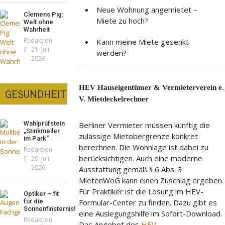
Neue Wohnung angemietet –
Clemens Pig:
Miete zu hoch?
Welt ohne
Wahrheit
Redaktion
Kann meine Miete gesenkt
21. Juli
werden?
2026
HEV Hauseigentümer & Vermieterverein e.
GESUNDHEIT
V. Mietdeckelrechner
Wahlprüfstein
Berliner Vermieter müssen künftig die
„Stinkmeiler
zulässige Mietobergrenze konkret
im Park“
berechnen. Die Wohnlage ist dabei zu
Redaktion
berücksichtigen. Auch eine moderne
29. Juli
2026
Ausstattung gemäß § 6 Abs. 3
MietenWoG kann einen Zuschlag ergeben.
Für Praktiker ist die Lösung im HEV-
Optiker – fit
für die
Formular-Center zu finden. Dazu gibt es
Sonnenfinsternis!
eine Auslegungshilfe im Sofort-Download.
Redaktion
Das Angebot des
HEV-