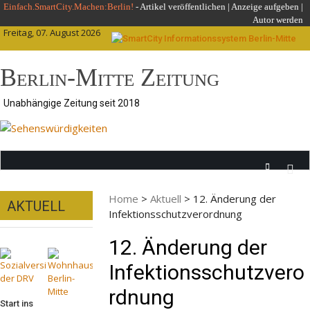
Skip
Einfach.SmartCity.Machen:Berlin!
-
Artikel veröffentlichen
|
Anzeige aufgeben |
Autor werden
to
Freitag, 07. August 2026
content
Berlin-Mitte Zeitung
Unabhängige Zeitung seit 2018
Home
>
Aktuell
>
12. Änderung der
AKTUELL
Infektionsschutzverordnung
12. Änderung der
Infektionsschutzvero
rdnung
Start ins