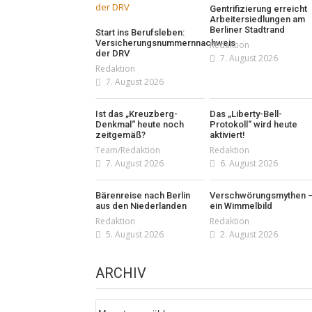
Gentrifizierung erreicht
Arbeitersiedlungen am
Berliner Stadtrand
Start ins Berufsleben:
Versicherungsnummernnachweis
Redaktion
der DRV
7. August 2026
Redaktion
7. August 2026
Ist das „Kreuzberg-
Das „Liberty-Bell-
Denkmal“ heute noch
Protokoll“ wird heute
zeitgemäß?
aktiviert!
Team/Redaktion
Redaktion
7. August 2026
6. August 2026
Bärenreise nach Berlin
Verschwörungsmythen 
aus den Niederlanden
ein Wimmelbild
Redaktion
Redaktion
5. August 2026
2. August 2026
ARCHIV
Archiv