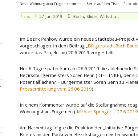
Neue Wohnungsbau-Fragen kommen in Berlin auf den Tisch! - Foto: pi
,
,
ms
27. Juni 2019
Berlin
Slider
Wirtschaft
Im Bezirk Pankow wurde ein neues Städtebau-Projekt vo
vorgeschlagen. In dem Beitrag „
Bürgerstadt Buch Baue
wurde das Projekt am 20.6.2019 vorgestellt.
Nur 6 Tage später kam am 26.6.2019 die ablehnende 
Bezirksbürgermeisters Sören Benn (DIE LINKE), der sich 
Potentialflächen? – Bürgermeister Sören Benn zu Plänen
–
Pressemitteilung vom 26.06.2019
).
In einem Kommentar wurde auf die Stellungnahme reagier
Wohnungsbau-Frage neu (
Michael Springer | 27.6.201
Am Nachmittag folgte die Reaktion der „Initiative Bürge
Briefes an den Pankower Bezirksbürgermeister wandte