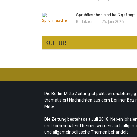
Sprühflaschen sind heiß gefragt!
Redaktion
25. Juni 2026
KULTUR
Ist das „Kreuzberg-Denkmal“
heute noch zeitgemäß?
CSD-Anschlag: Trauer und
Team/Redaktion
7. August 2026
politische Folgerungen
Die Berlin-Mitte Zeitung ist politisch unabhängig
Fête de la Musique 2026 –
Team/Redaktion
28. Juli 2026
thematisiert Nachrichten aus dem Berliner Bezi
Summer makes music
„Les Amoureuses“ zur Fête de la
Mitte.
Team/Redaktion
21. Juni 2026
Musique
Die Zeitung besteht seit Juli 2018. Neben lokale
Redaktion
21. Juni 2026
und kommunalen Themen werden auch allgem
und allgemeinpolitische Themen behandelt.