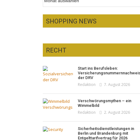
SHOPPING NEWS
RECHT
Optiker – fit für die
Sonnenfinsternis!
Pepe Jeans London mit Summer
Start ins Berufsleben:
Redaktion
23. Juli 2026
Sale und neuer Kollektion
Versicherungsnummernnachwei
Woher kommt der Honig? – Neue
der DRV
Redaktion
19. Juli 2026
EU-Regeln gelten 14. Juni
Redaktion
7. August 2026
Redaktion
13. Juni 2026
Verschwörungsmythen – ein
Wimmelbild
Redaktion
2. August 2026
Sicherheitsdienstleistungen in
Berlin und Brandenburg mit
Entgelttarifvertrag für 2026