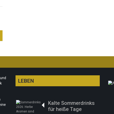
 und
LEBEN
rk
n
Kalte Sommerdrinks
eine
für heiße Tage