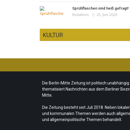
Sprühflaschen sind heiß gefragt!
Redaktion
25. Juni 2026
KULTUR
CSD-Anschlag: Trauer und
politische Folgerungen
Fête de la Musique 2026 –
Team/Redaktion
28. Juli 2026
Summer makes music
Die Berlin-Mitte Zeitung ist politisch unabhängig
„Les Amoureuses“ zur Fête de la
Team/Redaktion
21. Juni 2026
thematisiert Nachrichten aus dem Berliner Bezi
Musique
Sommer in Berlin – die neue
Mitte.
Redaktion
21. Juni 2026
Edition vom tipBerlin
Die Zeitung besteht seit Juli 2018. Neben lokale
Team/Redaktion
18. Juni 2026
und kommunalen Themen werden auch allgem
und allgemeinpolitische Themen behandelt.