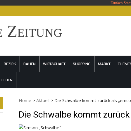
Einfach.Sma
e Zeitung
BEZIRK
BAUEN
WIRTSCHAFT
SHOPPING
MARKT
THEME
LEBEN
Home
>
Aktuell
>
Die Schwalbe kommt zurück als „emco 
Die Schwalbe kommt zurück a