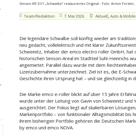
Simson KR 51/1 „Schwalbe“ restauriertes Original - Foto: Armin Forster,
–
,
Team/Redaktion
7. Mai 2026
Aktuell
Auto & Mobile
Die legendäre Schwalbe soll künftig wieder am tradition
neu gedacht, vollelektrisch und mit klarer Zukunftsorie
Schweinitz, Inhaber der emco electro roller GmbH, hat 
historischen Simson-Areal im Stadtteil Suhl-Heinrichs w
angemietet. Parallel dazu wurde mit dem Rechteinhaber
Lizenzübernahme unterzeichnet. Ziel ist es, die E-Schw
Geschichte ihren Ursprung hat – und sie gleichzeitig in d
—
Die Marke emco e-roller blickt auf über 15 Jahre Erfahru
wurde unter der Leitung von Gavin von Schweinitz und 
ausgerichtet. Der Fokus liegt auf skalierbaren Lösungen
Markenportfolio – von funktionaler Alltagsmobilität bis
ihrem bisherigen Portfolio gehören die Deutschen M
by emco und emco NOVA.