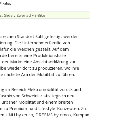
 Pixabay
,
,
s
Slider
Zweirad + E-Bike
sreichen Standort Suhl gefertigt werden –
ntierung. Die Unternehmerfamilie von
dafür die Weichen gestellt. Auf dem
urde bereits eine Produktionshalle
 der Marke eine Absichtserklärung zur
albe wieder dort zu produzieren, wo ihre
ie nächste Ära der Mobilität zu führen.
ng im Bereich Elektromobilität zurück und
Yasmin von Schweinitz strategisch neu
, urbaner Mobilität und einem breiten
 hin zu Premium- und Lifestyle-Konzepten. Zu
arken UNU by emco, DREEMS by emco, Kumpan