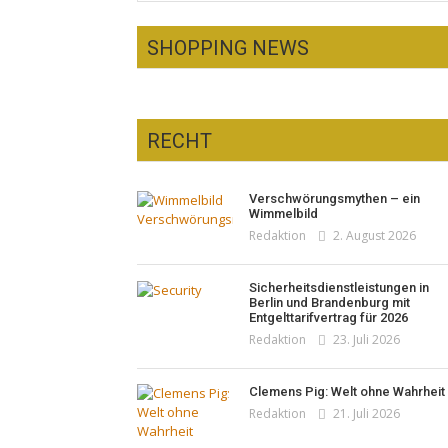
SHOPPING NEWS
RECHT
Optiker – fit für die
Sonnenfinsternis!
Pepe Jeans London mit Summer
Verschwörungsmythen – ein
Redaktion
23. Juli 2026
Sale und neuer Kollektion
Wimmelbild
Woher kommt der Honig? – Neue
Redaktion
19. Juli 2026
Redaktion
2. August 2026
EU-Regeln gelten 14. Juni
Redaktion
13. Juni 2026
Sicherheitsdienstleistungen in
Berlin und Brandenburg mit
Entgelttarifvertrag für 2026
Redaktion
23. Juli 2026
Clemens Pig: Welt ohne Wahrheit
Redaktion
21. Juli 2026