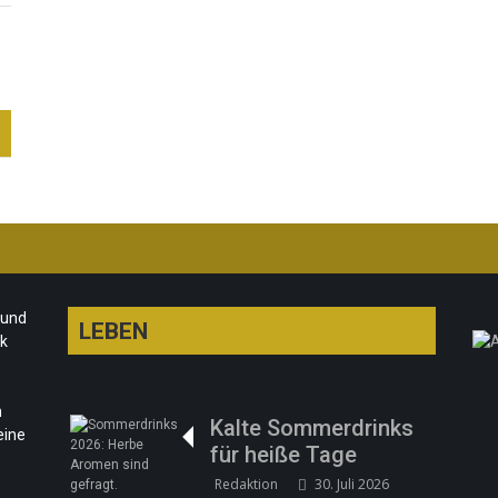
 und
LEBEN
rk
n
Kalte Sommerdrinks
eine
für heiße Tage
Redaktion
30. Juli 2026