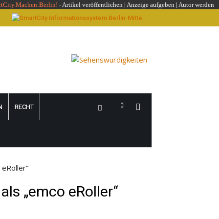
rtCity.Machen:Berlin!
-
Artikel veröffentlichen
|
Anzeige aufgeben |
Autor werden
N
RECHT
eRoller“
ls „emco eRoller“