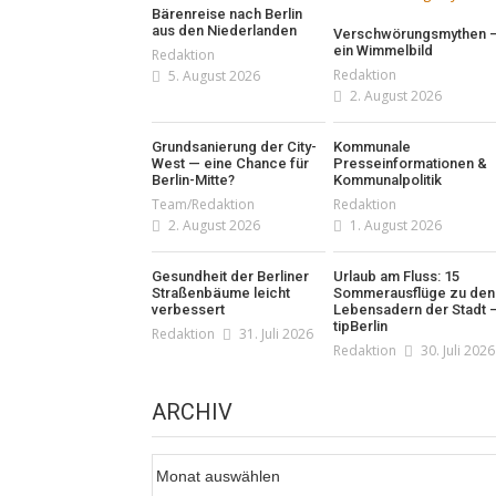
Bärenreise nach Berlin
aus den Niederlanden
Verschwörungsmythen 
ein Wimmelbild
Redaktion
Redaktion
5. August 2026
2. August 2026
Grundsanierung der City-
Kommunale
West — eine Chance für
Presseinformationen &
Berlin-Mitte?
Kommunalpolitik
Team/Redaktion
Redaktion
2. August 2026
1. August 2026
Gesundheit der Berliner
Urlaub am Fluss: 15
Straßenbäume leicht
Sommerausflüge zu den
verbessert
Lebensadern der Stadt 
tipBerlin
Redaktion
31. Juli 2026
Redaktion
30. Juli 2026
ARCHIV
Archiv