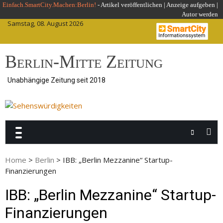
Skip
Einfach.SmartCity.Machen:Berlin!
-
Artikel veröffentlichen
|
Anzeige aufgeben |
Autor werden
to
Samstag, 08. August 2026
content
Berlin-Mitte Zeitung
Unabhängige Zeitung seit 2018
Home
>
Berlin
>
IBB: „Berlin Mezzanine“ Startup-
Finanzierungen
IBB: „Berlin Mezzanine“ Startup-
Finanzierungen