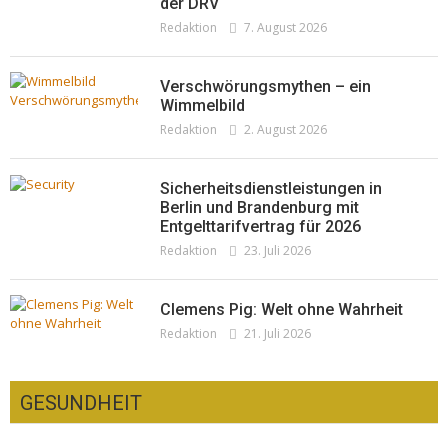
der DRV
Woher kommt der Honig? – Neue EU-
Redaktion
19. Juli 2026
Redaktion
7. August 2026
Regeln gelten 14. Juni
Redaktion
13. Juni 2026
Verschwörungsmythen – ein
Wimmelbild
Redaktion
2. August 2026
Sicherheitsdienstleistungen in
Berlin und Brandenburg mit
Entgelttarifvertrag für 2026
Redaktion
23. Juli 2026
Clemens Pig: Welt ohne Wahrheit
Redaktion
21. Juli 2026
GESUNDHEIT