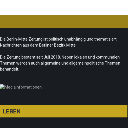
Ist das „Kreuzberg-Denkmal“ heute noch
zeitgemäß?
CSD-Anschlag: Trauer und politische
Team/Redaktion
7. August 2026
Die Berlin-Mitte Zeitung ist politisch unabhängig und thematisiert
Folgerungen
Nachrichten aus dem Berliner Bezirk Mitte.
Fête de la Musique 2026 – Summer makes
Team/Redaktion
28. Juli 2026
music
Die Zeitung besteht seit Juli 2018. Neben lokalen und kommunalen
Themen werden auch allgemeine und allgemeinpolitische Themen
„Les Amoureuses“ zur Fête de la Musique
Team/Redaktion
21. Juni 2026
behandelt.
Redaktion
21. Juni 2026
LEBEN