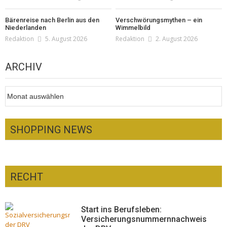
Bärenreise nach Berlin aus den
Verschwörungsmythen – ein
Niederlanden
Wimmelbild
Redaktion
5. August 2026
Redaktion
2. August 2026
ARCHIV
Archiv
SHOPPING NEWS
RECHT
Optiker – fit für die Sonnenfinsternis!
Redaktion
23. Juli 2026
Pepe Jeans London mit Summer Sale und
Start ins Berufsleben:
neuer Kollektion
Versicherungsnummernnachweis