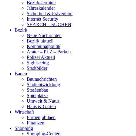
Bezirkstermine
Jahreskalender
Sicherheit & Prävention
Internet Security
SEARCH – SUCHEN
Bezirk
Neue Nachrichten
Bezirk aktuell
Kommunalpolitik
Ämter – PLZ – Parken
Polizei Aktuell
Sightseeing
Stadtbilder
Bauen
Baunachrichten
Stadtentwicklung
Straßenbau
Spielplätze
Umwelt & Natur
Haus & Garten
Wirtschaft
Firmenjubiläen
Finanzen
Shopping
Shopping-Center