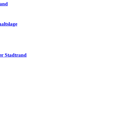
land
haltslage
ner Stadtrand