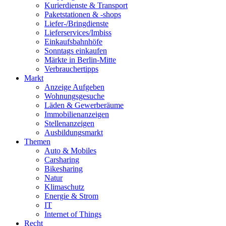
Kurierdienste & Transport
Paketstationen & -shops
Liefer-/Bringdienste
Lieferservices/Imbiss
Einkaufsbahnhöfe
Sonntags einkaufen
Märkte in Berlin-Mitte
Verbrauchertipps
Markt
Anzeige Aufgeben
Wohnungsgesuche
Läden & Gewerberäume
Immobilienanzeigen
Stellenanzeigen
Ausbildungsmarkt
Themen
Auto & Mobiles
Carsharing
Bikesharing
Natur
Klimaschutz
Energie & Strom
IT
Internet of Things
Recht