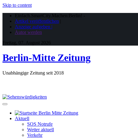
Skip to content
Einfach.SmartCity.Machen:Berlin!
-
Artikel veröffentlichen
|
Anzeige aufgeben |
Autor werden
Freitag, 07. August 2026
Berlin-Mitte Zeitung
Unabhängige Zeitung seit 2018
Aktuell
SOS Notrufe
Wetter aktuell
Verkehr