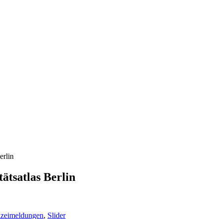
erlin
ätsatlas Berlin
izeimeldungen
,
Slider