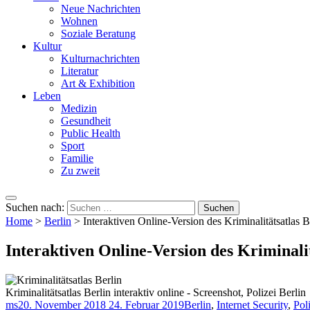
Neue Nachrichten
Wohnen
Soziale Beratung
Kultur
Kulturnachrichten
Literatur
Art & Exhibition
Leben
Medizin
Gesundheit
Public Health
Sport
Familie
Zu zweit
Suchen nach:
Home
>
Berlin
>
Interaktiven Online-Version des Kriminalitätsatlas B
Interaktiven Online-Version des Kriminalit
Kriminalitätsatlas Berlin interaktiv online - Screenshot, Polizei Berlin
ms
20. November 2018
24. Februar 2019
Berlin
,
Internet Security
,
Pol