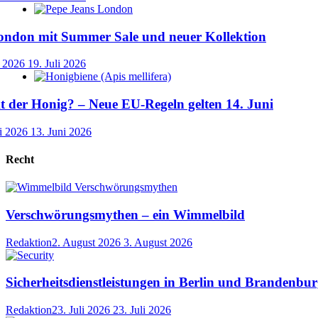
ondon mit Summer Sale und neuer Kollektion
i 2026
19. Juli 2026
der Honig? – Neue EU-Regeln gelten 14. Juni
i 2026
13. Juni 2026
Recht
Verschwörungsmythen – ein Wimmelbild
Redaktion
2. August 2026
3. August 2026
Sicherheitsdienstleistungen in Berlin und Brandenbur
Redaktion
23. Juli 2026
23. Juli 2026