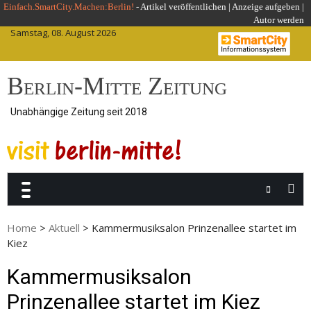
Skip
Einfach.SmartCity.Machen:Berlin!
-
Artikel veröffentlichen
|
Anzeige aufgeben |
Autor werden
to
Samstag, 08. August 2026
content
Berlin-Mitte Zeitung
Unabhängige Zeitung seit 2018
Home
>
Aktuell
>
Kammermusiksalon Prinzenallee startet im
Kiez
Kammermusiksalon
Prinzenallee startet im Kiez