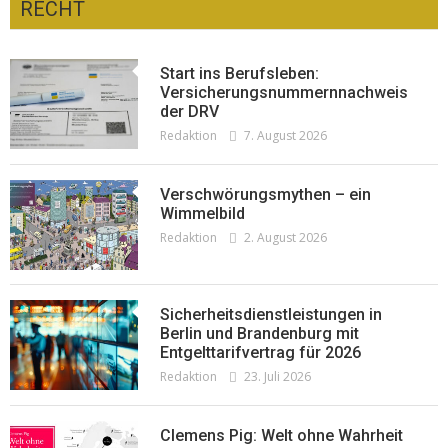
RECHT
Optiker – fit für die Sonnenfinsternis!
Redaktion
23. Juli 2026
Start ins Berufsleben:
Versicherungsnummernnachweis
der DRV
Redaktion
7. August 2026
Verschwörungsmythen – ein
Wimmelbild
Redaktion
2. August 2026
Sicherheitsdienstleistungen in
Berlin und Brandenburg mit
Entgelttarifvertrag für 2026
Redaktion
23. Juli 2026
Pepe Jeans London mit Summer Sale und
neuer Kollektion
Clemens Pig: Welt ohne Wahrheit