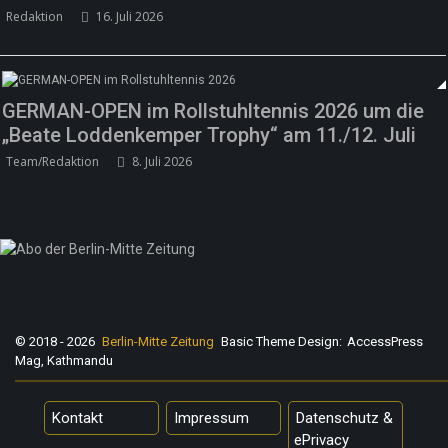
Redaktion
16. Juli 2026
GERMAN-OPEN im Rollstuhltennis 2026 um die
„Beate Loddenkemper Trophy“ am 11./12. Juli
Team/Redaktion
8. Juli 2026
„Les Amoureuses“ zur Fête de la Musique
Redaktion
21. Juni 2026
© 2018 - 2026
Berlin-Mitte Zeitung
Basic Theme Design:
AccessPress
Mag, Kathmandu
Kontakt
Impressum
Datenschutz &
ePrivacy