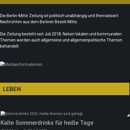
Folgerungen
Fête de la Musique 2026 – Summer makes
Team/Redaktion
28. Juli 2026
Die Berlin-Mitte Zeitung ist politisch unabhängig und thematisiert
music
Nachrichten aus dem Berliner Bezirk Mitte.
„Les Amoureuses“ zur Fête de la Musique
Team/Redaktion
21. Juni 2026
Die Zeitung besteht seit Juli 2018. Neben lokalen und kommunalen
Redaktion
21. Juni 2026
Themen werden auch allgemeine und allgemeinpolitische Themen
Sommer in Berlin – die neue Edition vom
behandelt.
tipBerlin
Team/Redaktion
18. Juni 2026
LEBEN
Kalte Sommerdrinks für heiße Tage