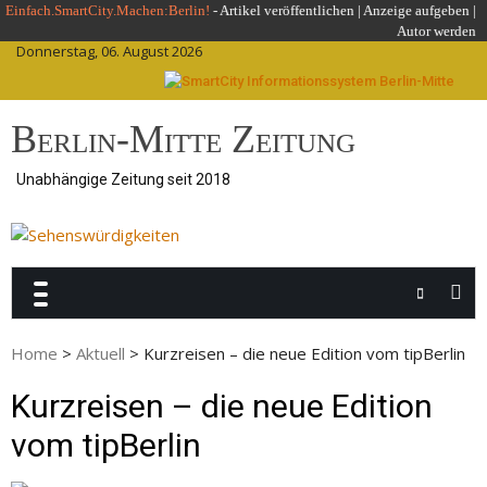
Skip
Einfach.SmartCity.Machen:Berlin!
-
Artikel veröffentlichen
|
Anzeige aufgeben |
Autor werden
to
Donnerstag, 06. August 2026
content
Berlin-Mitte Zeitung
Unabhängige Zeitung seit 2018
Home
>
Aktuell
>
Kurzreisen – die neue Edition vom tipBerlin
Kurzreisen – die neue Edition
vom tipBerlin