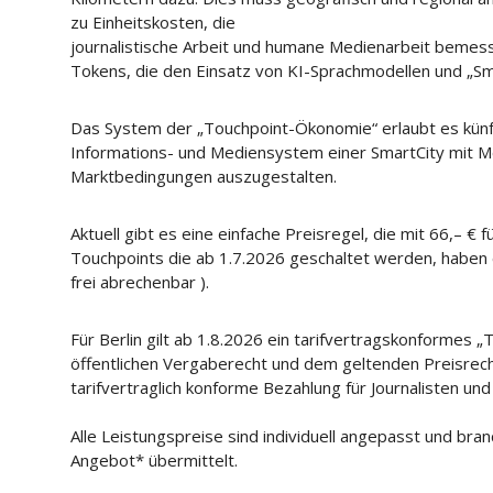
zu Einheitskosten, die
journalistische Arbeit und humane Medienarbeit bemes
Tokens, die den Einsatz von KI-Sprachmodellen und „S
Das System der „Touchpoint-Ökonomie“ erlaubt es künfti
Informations- und Mediensystem einer SmartCity mit Med
Marktbedingungen auszugestalten.
Aktuell gibt es eine einfache Preisregel, die mit 66,– € fü
Touchpoints die ab 1.7.2026 geschaltet werden, haben e
frei abrechenbar ).
Für Berlin gilt ab 1.8.2026 ein tarifvertragskonformes
öffentlichen Vergaberecht und dem geltenden Preisrecht
tarifvertraglich konforme Bezahlung für Journalisten und
Alle Leistungspreise sind individuell angepasst und bra
Angebot* übermittelt.