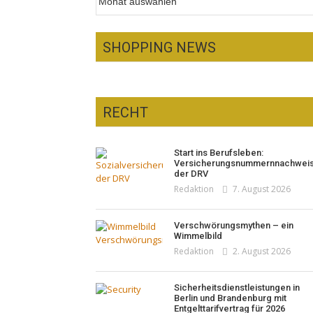
SHOPPING NEWS
RECHT
Optiker – fit für die
Sonnenfinsternis!
Pepe Jeans London mit Summer
Start ins Berufsleben:
Redaktion
23. Juli 2026
Sale und neuer Kollektion
Versicherungsnummernnachwei
Woher kommt der Honig? – Neue
der DRV
Redaktion
19. Juli 2026
EU-Regeln gelten 14. Juni
Redaktion
7. August 2026
Redaktion
13. Juni 2026
Verschwörungsmythen – ein
Wimmelbild
Redaktion
2. August 2026
Sicherheitsdienstleistungen in
Berlin und Brandenburg mit
Entgelttarifvertrag für 2026