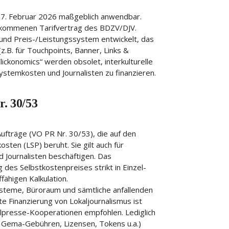
17. Februar 2026 maßgeblich anwendbar.
kommenen Tarifvertrag des BDZV/DJV.
nd Preis-/Leistungssystem entwickelt, das
z.B. für Touchpoints, Banner, Links &
ickonomics“ werden obsolet, interkulturelle
 Systemkosten und Journalisten zu finanzieren.
r. 30/53
Aufträge (VO PR Nr. 30/53), die auf den
sten (LSP) beruht. Sie gilt auch für
 Journalisten beschäftigen. Das
des Selbstkostenpreises strikt in Einzel-
ähigen Kalkulation.
steme, Büroraum und sämtliche anfallenden
kte Finanzierung von Lokaljournalismus ist
kalpresse-Kooperationen empfohlen. Lediglich
ng, Gema-Gebühren, Lizensen, Tokens u.a.)