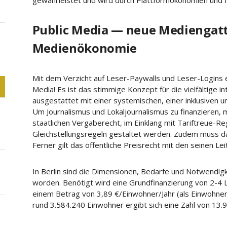
gewährleistet und wird durch Plattformökonomien und f
Public Media — neue Mediengat
Medienökonomie
Mit dem Verzicht auf Leser-Paywalls und Leser-Logins 
Media! Es ist das stimmige Konzept für die vielfältige in
ausgestattet mit einer systemischen, einer inklusiven
Um Journalismus und Lokaljournalismus zu finanzieren,
staatlichen Vergaberecht, im Einklang mit Tariftreue-R
Gleichstellungsregeln gestaltet werden. Zudem muss d
Ferner gilt das öffentliche Preisrecht mit den seinen Le
In Berlin sind die Dimensionen, Bedarfe und Notwendigk
worden. Benötigt wird eine Grundfinanzierung von 2-4 L
einem Betrag von 3,89 €/Einwohner/Jahr (als Einwohnerg
rund 3.584.240 Einwohner ergibt sich eine Zahl von 13.