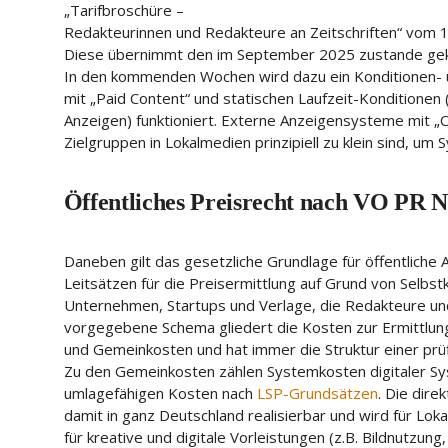
„Tarifbroschüre –
Redakteurinnen und Redakteure an Zeitschriften“ vom 
Diese übernimmt den im September 2025 zustande ge
In den kommenden Wochen wird dazu ein Konditionen- u
mit „Paid Content“ und statischen Laufzeit-Konditionen (
Anzeigen) funktioniert. Externe Anzeigensysteme mit „Cl
Zielgruppen in Lokalmedien prinzipiell zu klein sind, um
Öffentliches Preisrecht nach VO PR N
Daneben gilt das gesetzliche Grundlage für öffentliche 
Leitsätzen für die Preisermittlung auf Grund von Selbstko
Unternehmen, Startups und Verlage, die Redakteure und
vorgegebene Schema gliedert die Kosten zur Ermittlung 
und Gemeinkosten und hat immer die Struktur einer prüff
Zu den Gemeinkosten zählen Systemkosten digitaler Sy
umlagefähigen Kosten nach
LSP-Grundsätzen
. Die dire
damit in ganz Deutschland realisierbar und wird für Lo
für kreative und digitale Vorleistungen (z.B. Bildnutzu