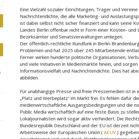
Eine Vielzahl sozialer Einrichtungen, Träger und Verein
Nachrichtendichte, die alle Marketing- und Auslastungs
ist dabei selbst nicht sicher finanziert und kann seine K
Landes Berlin offenbar nicht in Form einer Kosten- un
Bezirksämter und Senatsverwaltungen umlegen.
Der öffentlich-rechtliche Rundfunk in Berlin-Brandenbu
Problemen und hat 2025 über 245 Mitarbeitende entlass
Ferner wirken hunderte politische Organisationen, Ver
und viele Initiativen in Medienmärkte hinein, und sorgen 
Informationsvielfalt und Nachrichtendichte. Dies hat aber
s
abbilden.
Für unabhängige Presse und freie Pressemedien ist in 
„Platz und Werbeplatz“ im Markt frei. Es fehlen dafür di
medienwirtschaftliche Ausgangsbedingungen und die no
Public Media wirtschaftlich auf eine feste Basis zu stel
Lokaljournalisten wird sogar aktiv verhindert. Die Rech
Bundesrepublik Deutschland und der EU ist derzeit nich
Arbeitsweise der Europäischen Union (
AEUV
) gegeben.