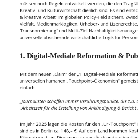
müssen noch Regeln entwickelt werden, die den Tragfäh
Kreativ- und Kulturwirtschaft dienlich sind. Es sind en
& kreative Arbeit“ im globalen Policy-Feld sichern. Zwisc
Vielfalt, Medienmarklogiken, Urheber- und Lizenzrechte
Transnormierung“ und Multi-Ziel Nachhaltigkeitsmanag
universelle absichernde wirtschaftliche Logik für Perso
1. Digital-Mediale Reformation & Pu
Mit dem neuen „Claim“ der „1. Digital-Mediale Reformat
universellen humanen „Touchpoint-Ökonomien“ gemeister
einfach:
„Journalisten schaffen immer Berührungspunkte, die z.B. 
„Arbeitszeit für die Erstellung von Ankündigung & Bericht 
Im Jahr 2025 lagen die Kosten für den „Ur-Touchpoint“ in
sind es in Berlin ca. 148,– €. Auf dem Land kommen Kos
Kilometern dazu. Dies muss geografisch und regional 