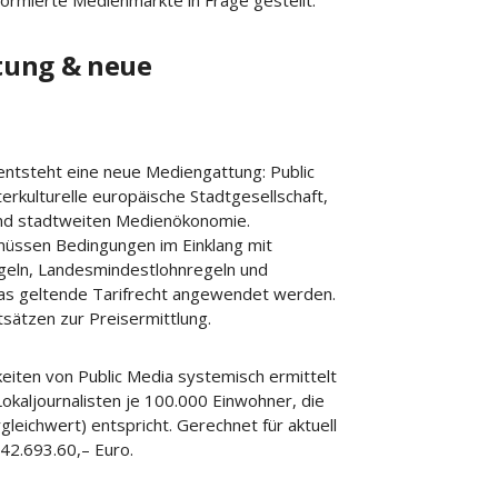
ormierte Medienmärkte in Frage gestellt.
tung & neue
entsteht eine neue Mediengattung: Public
terkulturelle europäische Stadtgesellschaft,
 und stadtweiten Medienökonomie.
 müssen Bedingungen im Einklang mit
egeln, Landesmindestlohnregeln und
as geltende Tarifrecht angewendet werden.
itsätzen zur Preisermittlung.
eiten von Public Media systemisch ermittelt
okaljournalisten je 100.000 Einwohner, die
leichwert) entspricht. Gerechnet für aktuell
942.693.60,– Euro.