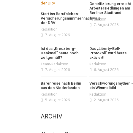
Gentrifizierung erreicht
Arbeitersiedlungen am
Berliner Stadtrand
Start ins Berufsleben:
Versicherungsnummernnachweis
Redaktion
der DRV
7. August 2026
Redaktion
7. August 2026
Ist das „Kreuzberg-
Das „Liberty-Bell-
Denkmal“ heute noch
Protokoll“ wird heute
zeitgemäß?
aktiviert!
Team/Redaktion
Redaktion
7. August 2026
6. August 2026
Bärenreise nach Berlin
Verschwörungsmythen 
aus den Niederlanden
ein Wimmelbild
Redaktion
Redaktion
5. August 2026
2. August 2026
ARCHIV
Archiv