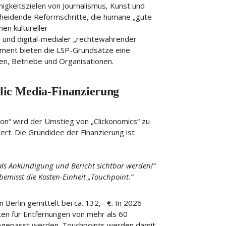
igkeitszielen von Journalismus, Kunst und
tscheidende Reformschritte, die humane „gute
hen kultureller
, und digital-medialer „rechtewahrender
ement bieten die LSP-Grundsätze eine
nen, Betriebe und Organisationen.
blic Media-Finanzierung
ion“ wird der Umstieg von „Clickonomics“ zu
t. Die Grundidee der Finanzierung ist
als Ankündigung und Bericht sichtbar werden!“
bemisst die Kosten-Einheit „Touchpoint.“
 Berlin gemittelt bei ca. 132,– €. In 2026
ten für Entfernungen von mehr als 60
angepasst werden. Touchpoints werden damit