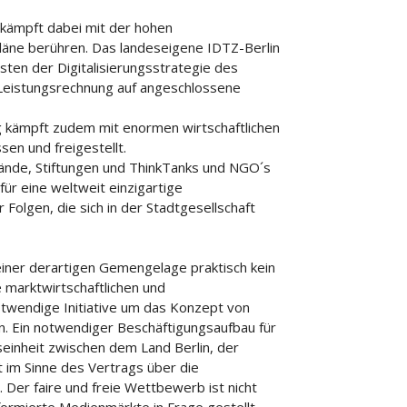
e kämpft dabei mit der hohen
pläne berühren. Das landeseigene IDTZ-Berlin
osten der Digitalisierungsstrategie des
d Leistungsrechnung auf angeschlossene
rg kämpft zudem mit enormen wirtschaftlichen
en und freigestellt.
bände, Stiftungen und ThinkTanks und NGO´s
für eine weltweit einzigartige
 Folgen, die sich in der Stadtgesellschaft
einer derartigen Gemengelage praktisch kein
e marktwirtschaftlichen und
twendige Initiative um das Konzept von
len. Ein notwendiger Beschäftigungsaufbau für
tseinheit zwischen dem Land Berlin, der
t im Sinne des Vertrags über die
 Der faire und freie Wettbewerb ist nicht