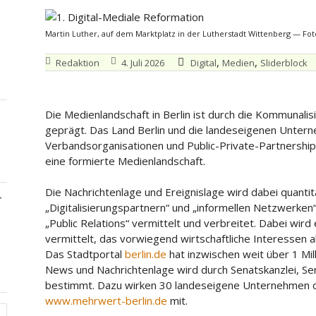
Martin Luther, auf dem Marktplatz in der Lutherstadt Wittenberg — Fot
,
,
Redaktion
4. Juli 2026
Digital
Medien
Sliderblock
Die Medienlandschaft in Berlin ist durch die Kommunalis
geprägt. Das Land Berlin und die landeseigenen Unterne
Verbandsorganisationen und Public-Private-Partnership
eine formierte Medienlandschaft.
Die Nachrichtenlage und Ereignislage wird dabei quantita
–
„Digitalisierungspartnern“ und „informellen Netzwerken“ 
„Public Relations“ vermittelt und verbreitet. Dabei wird
vermittelt, das vorwiegend wirtschaftliche Interessen a
Das Stadtportal
berlin.de
hat inzwischen weit über 1 Mill
News und Nachrichtenlage wird durch Senatskanzlei, S
bestimmt. Dazu wirken 30 landeseigene Unternehmen orc
www.mehrwert-berlin.de
mit.