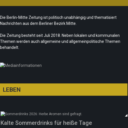
Folgerungen
Fête de la Musique 2026 – Summer makes
Team/Redaktion
28. Juli 2026
Die Berlin-Mitte Zeitung ist politisch unabhängig und thematisiert
music
Nachrichten aus dem Berliner Bezirk Mitte.
„Les Amoureuses“ zur Fête de la Musique
Team/Redaktion
21. Juni 2026
Die Zeitung besteht seit Juli 2018. Neben lokalen und kommunalen
Redaktion
21. Juni 2026
Themen werden auch allgemeine und allgemeinpolitische Themen
Sommer in Berlin – die neue Edition vom
behandelt.
tipBerlin
Team/Redaktion
18. Juni 2026
LEBEN
Kalte Sommerdrinks für heiße Tage