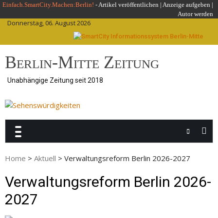
Skip
Einfach.SmartCity.Machen:Berlin!
-
Artikel veröffentlichen
|
Anzeige aufgeben |
Autor werden
to
Donnerstag, 06. August 2026
content
Berlin-Mitte Zeitung
Unabhängige Zeitung seit 2018
Home
>
Aktuell
>
Verwaltungsreform Berlin 2026-2027
Verwaltungsreform Berlin 2026-
2027