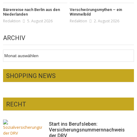
Bärenreise nach Berlin aus den
Verschwörungsmythen – ein
Niederlanden
Wimmelbild
Redaktion
5. August 2026
Redaktion
2. August 2026
ARCHIV
Archiv
SHOPPING NEWS
RECHT
Optiker – fit für die Sonnenfinsternis!
Redaktion
23. Juli 2026
Pepe Jeans London mit Summer Sale und
Start ins Berufsleben:
neuer Kollektion
Versicherungsnummernnachweis
der DRV