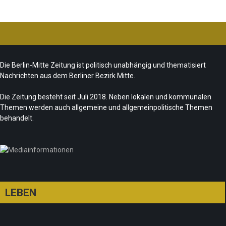
Ist das „Kreuzberg-Denkmal“ heute noch
zeitgemäß?
CSD-Anschlag: Trauer und politische
Team/Redaktion
7. August 2026
Die Berlin-Mitte Zeitung ist politisch unabhängig und thematisiert
Folgerungen
Nachrichten aus dem Berliner Bezirk Mitte.
Fête de la Musique 2026 – Summer makes
Team/Redaktion
28. Juli 2026
music
Die Zeitung besteht seit Juli 2018. Neben lokalen und kommunalen
Themen werden auch allgemeine und allgemeinpolitische Themen
„Les Amoureuses“ zur Fête de la Musique
Team/Redaktion
21. Juni 2026
behandelt.
Redaktion
21. Juni 2026
LEBEN