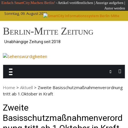
Skip
Einfach.SmartCity.Machen:Berlin!
-
Artikel veröffentlichen
|
Anzeige aufgeben |
Autor werden
to
Sonntag, 09. August 2026
content
Berlin-Mitte Zeitung
Unabhängige Zeitung seit 2018
Home
>
Aktuell
>
Zweite Basisschutzmaßnahmenverordnung
tritt ab 1.Oktober in Kraft
Zweite
Basisschutzmaßnahmenverord