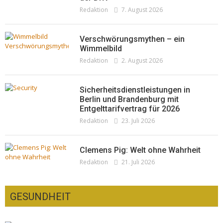
Woher kommt der Honig? – Neue EU-
Redaktion
19. Juli 2026
Redaktion
7. August 2026
Regeln gelten 14. Juni
Redaktion
13. Juni 2026
Verschwörungsmythen – ein
Wimmelbild
Redaktion
2. August 2026
Sicherheitsdienstleistungen in
Berlin und Brandenburg mit
Entgelttarifvertrag für 2026
Redaktion
23. Juli 2026
Clemens Pig: Welt ohne Wahrheit
Redaktion
21. Juli 2026
GESUNDHEIT