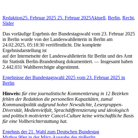
Redaktion
25. Februar 2025
25. Februar 2025
Aktuell
,
Berlin
,
Recht
,
Slider
Das vorläufige Ergebnis der Bundestagswahl vom 23. Februar 2025
in Berlin wurde von der Landeswahlleiterin in Berlin am
24.02.2025, 05:18:30 veröffentlicht. Die komplette
Ergebnisdarstellung ist
auf der Internetseite der Landeswahlleiterin für Berlin und des Amt
für Statistik Berlin-Brandenburg dokumentiert. — Insgesamt haben
2.442.031 Wahlberechtigte abgestimmt.
Ergebnisse der Bundestagswahl 2025 vom 23. Februar 2025 in
Berlin
Hinweis:
für eine journalistische Kommentierung in 12 Bezirken
fehlen der Redaktion die personellen Kapazitäten, zumal
Kommunalpolitik aufgrund hoher Newsdichte, Lesergruppen-
Diversität, Medienvielfalt, Sprachdifferenzierung und ideologisch
und politisch motivierter Cancel-Culture keine wirtschaftliche Basis
für eine Vollberichterstattung hat.
Beitragsnavigation
Ergebnis der 21. Wahl zum Deutschen Bundestag
Mythos 90er in der März-Ausgabe des tipBerlin