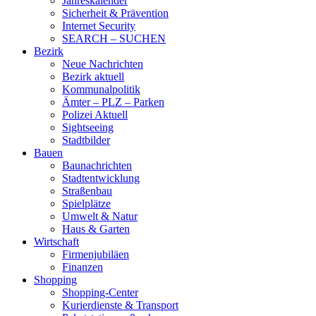
Jahreskalender
Sicherheit & Prävention
Internet Security
SEARCH – SUCHEN
Bezirk
Neue Nachrichten
Bezirk aktuell
Kommunalpolitik
Ämter – PLZ – Parken
Polizei Aktuell
Sightseeing
Stadtbilder
Bauen
Baunachrichten
Stadtentwicklung
Straßenbau
Spielplätze
Umwelt & Natur
Haus & Garten
Wirtschaft
Firmenjubiläen
Finanzen
Shopping
Shopping-Center
Kurierdienste & Transport