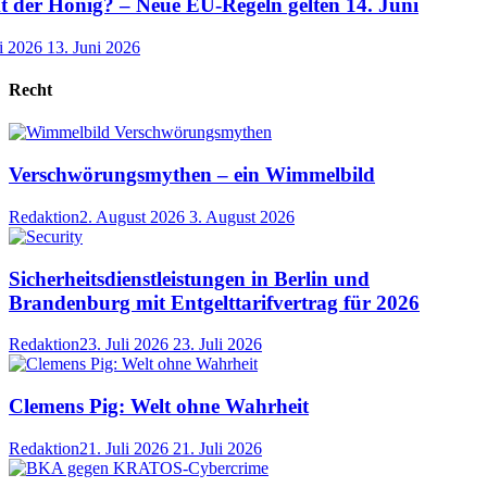
der Honig? – Neue EU-Regeln gelten 14. Juni
i 2026
13. Juni 2026
Recht
Verschwörungsmythen – ein Wimmelbild
Redaktion
2. August 2026
3. August 2026
Sicherheitsdienstleistungen in Berlin und
Brandenburg mit Entgelttarifvertrag für 2026
Redaktion
23. Juli 2026
23. Juli 2026
Clemens Pig: Welt ohne Wahrheit
Redaktion
21. Juli 2026
21. Juli 2026