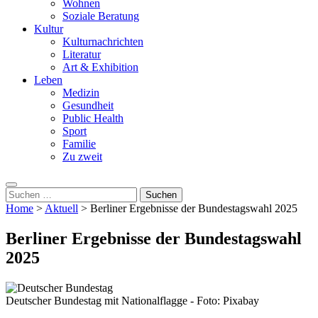
Wohnen
Soziale Beratung
Kultur
Kulturnachrichten
Literatur
Art & Exhibition
Leben
Medizin
Gesundheit
Public Health
Sport
Familie
Zu zweit
Suchen
nach:
Home
>
Aktuell
>
Berliner Ergebnisse der Bundestagswahl 2025
Berliner Ergebnisse der Bundestagswahl
2025
Deutscher Bundestag mit Nationalflagge - Foto: Pixabay