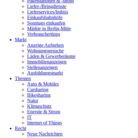
Paketstationen & -shops
Liefer-/Bringdienste
Lieferservices/Imbiss
Einkaufsbahnhöfe
Sonntags einkaufen
Märkte in Berlin-Mitte
Verbrauchertipps
Markt
Anzeige Aufgeben
Wohnungsgesuche
Läden & Gewerberäume
Immobilienanzeigen
Stellenanzeigen
Ausbildungsmarkt
Themen
Auto & Mobiles
Carsharing
Bikesharing
Natur
Klimaschutz
Energie & Strom
IT
Internet of Things
Recht
Neue Nachrichten