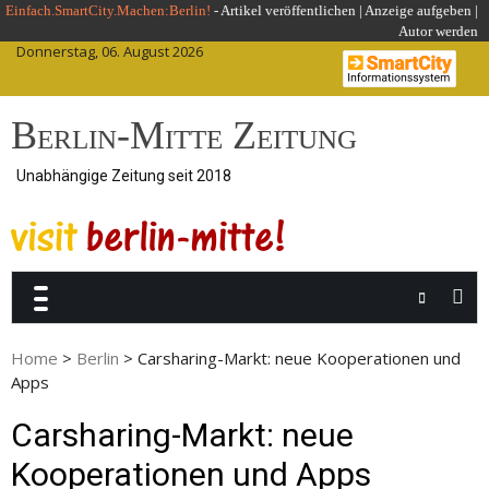
Skip
Einfach.SmartCity.Machen:Berlin!
-
Artikel veröffentlichen
|
Anzeige aufgeben |
Autor werden
to
Donnerstag, 06. August 2026
content
Berlin-Mitte Zeitung
Unabhängige Zeitung seit 2018
Home
>
Berlin
>
Carsharing-Markt: neue Kooperationen und
Apps
Carsharing-Markt: neue
Kooperationen und Apps