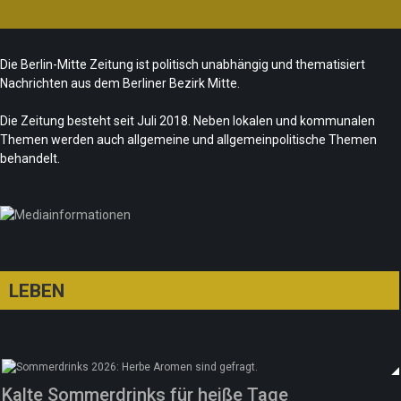
CSD-Anschlag: Trauer und politische
Folgerungen
Fête de la Musique 2026 – Summer makes
Team/Redaktion
28. Juli 2026
Die Berlin-Mitte Zeitung ist politisch unabhängig und thematisiert
music
Nachrichten aus dem Berliner Bezirk Mitte.
„Les Amoureuses“ zur Fête de la Musique
Team/Redaktion
21. Juni 2026
Die Zeitung besteht seit Juli 2018. Neben lokalen und kommunalen
Redaktion
21. Juni 2026
Themen werden auch allgemeine und allgemeinpolitische Themen
Sommer in Berlin – die neue Edition vom
behandelt.
tipBerlin
Team/Redaktion
18. Juni 2026
LEBEN
Kalte Sommerdrinks für heiße Tage