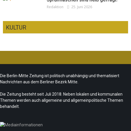
Redaktion
25. Juni 2026
KULTUR
Ist das „Kreuzberg-Denkmal“ heute noch
zeitgemäß?
CSD-Anschlag: Trauer und politische
Team/Redaktion
7. August 2026
Die Berlin-Mitte Zeitung ist politisch unabhängig und thematisiert
Folgerungen
Nachrichten aus dem Berliner Bezirk Mitte.
Fête de la Musique 2026 – Summer makes
Team/Redaktion
28. Juli 2026
music
Die Zeitung besteht seit Juli 2018. Neben lokalen und kommunalen
Themen werden auch allgemeine und allgemeinpolitische Themen
„Les Amoureuses“ zur Fête de la Musique
Team/Redaktion
21. Juni 2026
behandelt.
Redaktion
21. Juni 2026