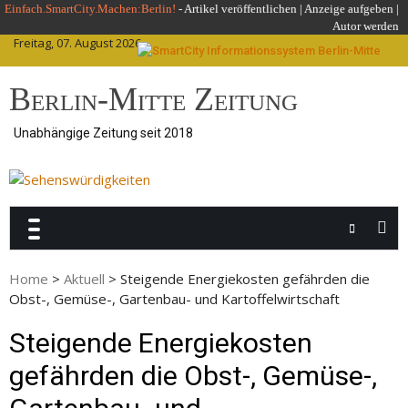
Skip
Einfach.SmartCity.Machen:Berlin!
-
Artikel veröffentlichen
|
Anzeige aufgeben |
Autor werden
to
Freitag, 07. August 2026
content
Berlin-Mitte Zeitung
Unabhängige Zeitung seit 2018
Home
>
Aktuell
>
Steigende Energiekosten gefährden die
Obst-, Gemüse-, Gartenbau- und Kartoffelwirtschaft
Steigende Energiekosten
gefährden die Obst-, Gemüse-,