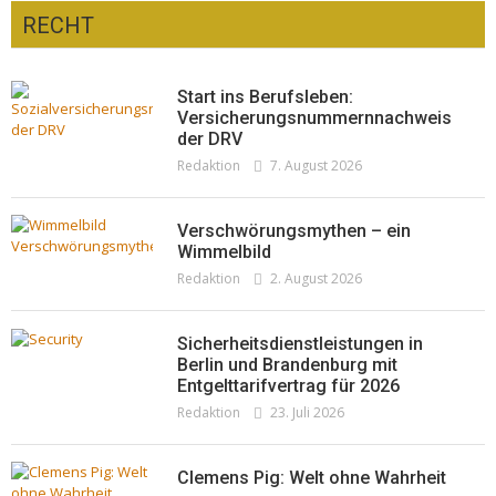
RECHT
Optiker – fit für die Sonnenfinsternis!
Redaktion
23. Juli 2026
Pepe Jeans London mit Summer Sale und
Start ins Berufsleben:
neuer Kollektion
Versicherungsnummernnachweis
der DRV
Woher kommt der Honig? – Neue EU-
Redaktion
19. Juli 2026
Redaktion
7. August 2026
Regeln gelten 14. Juni
Redaktion
13. Juni 2026
Verschwörungsmythen – ein
Wimmelbild
Redaktion
2. August 2026
Sicherheitsdienstleistungen in
Berlin und Brandenburg mit
Entgelttarifvertrag für 2026
Redaktion
23. Juli 2026
Clemens Pig: Welt ohne Wahrheit