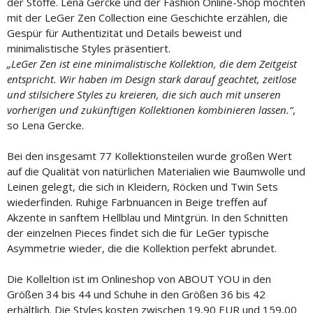
der Stoffe. Lena Gercke und der Fashion Online-Shop möchten
mit der LeGer Zen Collection eine Geschichte erzählen, die
Gespür für Authentizität und Details beweist und
minimalistische Styles präsentiert.
„LeGer Zen ist eine minimalistische Kollektion, die dem Zeitgeist
entspricht. Wir haben im Design stark darauf geachtet, zeitlose
und stilsichere Styles zu kreieren, die sich auch mit unseren
vorherigen und zukünftigen Kollektionen kombinieren lassen.“
,
so Lena Gercke.
Bei den insgesamt 77 Kollektionsteilen wurde großen Wert
auf die Qualität von natürlichen Materialien wie Baumwolle und
Leinen gelegt, die sich in Kleidern, Röcken und Twin Sets
wiederfinden. Ruhige Farbnuancen in Beige treffen auf
Akzente in sanftem Hellblau und Mintgrün. In den Schnitten
der einzelnen Pieces findet sich die für LeGer typische
Asymmetrie wieder, die die Kollektion perfekt abrundet.
Die Kolleltion ist im Onlineshop von ABOUT YOU in den
Größen 34 bis 44 und Schuhe in den Größen 36 bis 42
erhältlich. Die Styles kosten zwischen 19,90 EUR und 159,00