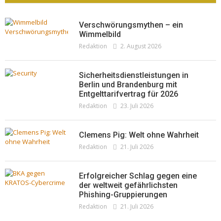
Redaktion
23. Juli 2026
Pepe Jeans London mit Summer Sale und
Verschwörungsmythen – ein
neuer Kollektion
Wimmelbild
Redaktion
2. August 2026
Woher kommt der Honig? – Neue EU-
Redaktion
19. Juli 2026
Regeln gelten 14. Juni
Redaktion
13. Juni 2026
Sicherheitsdienstleistungen in
Berlin und Brandenburg mit
Entgelttarifvertrag für 2026
Redaktion
23. Juli 2026
Clemens Pig: Welt ohne Wahrheit
Redaktion
21. Juli 2026
Erfolgreicher Schlag gegen eine
der weltweit gefährlichsten
Phishing-Gruppierungen
Redaktion
21. Juli 2026