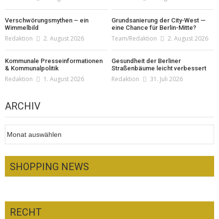
Verschwörungsmythen – ein
Grundsanierung der City-West —
Wimmelbild
eine Chance für Berlin-Mitte?
Redaktion
2. August 2026
Team/Redaktion
2. August 2026
Kommunale Presseinformationen
Gesundheit der Berliner
& Kommunalpolitik
Straßenbäume leicht verbessert
Redaktion
1. August 2026
Redaktion
31. Juli 2026
ARCHIV
Archiv
SHOPPING NEWS
RECHT
Optiker – fit für die Sonnenfinsternis!