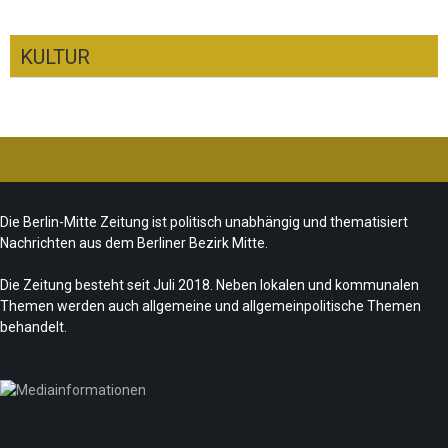
KULTUR
CSD-Anschlag: Trauer und politische
Folgerungen
Fête de la Musique 2026 – Summer makes
Team/Redaktion
28. Juli 2026
Die Berlin-Mitte Zeitung ist politisch unabhängig und thematisiert
music
Nachrichten aus dem Berliner Bezirk Mitte.
„Les Amoureuses“ zur Fête de la Musique
Team/Redaktion
21. Juni 2026
Die Zeitung besteht seit Juli 2018. Neben lokalen und kommunalen
Redaktion
21. Juni 2026
Themen werden auch allgemeine und allgemeinpolitische Themen
Sommer in Berlin – die neue Edition vom
behandelt.
tipBerlin
Team/Redaktion
18. Juni 2026