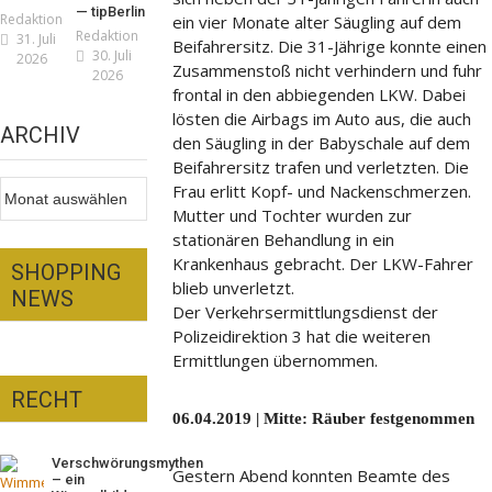
— tipBerlin
Redaktion
ein vier Monate alter Säugling auf dem
Redaktion
31. Juli
Beifahrersitz. Die 31-Jährige konnte einen
30. Juli
2026
Zusammenstoß nicht verhindern und fuhr
2026
frontal in den abbiegenden LKW. Dabei
lösten die Airbags im Auto aus, die auch
ARCHIV
den Säugling in der Babyschale auf dem
Beifahrersitz trafen und verletzten. Die
Archiv
Frau erlitt Kopf- und Nackenschmerzen.
Mutter und Tochter wurden zur
stationären Behandlung in ein
Krankenhaus gebracht. Der LKW-Fahrer
SHOPPING
blieb unverletzt.
NEWS
Der Verkehrsermittlungsdienst der
Polizeidirektion 3 hat die weiteren
Ermittlungen übernommen.
RECHT
iker – fit für die
06.04.2019 | Mitte: Räuber festgenommen
nnenfinsternis!
ns London mit Summer
Verschwörungsmythen
daktion
23. Juli 2026
Gestern Abend konnten Beamte des
– ein