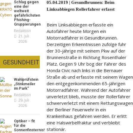
Schlag gegen
05.04.2019 | Gesundbrunnen: Beim
eine der
Linksabbiegen Rollerfahrer erfasst
weltweit
gefährlichsten
Phishing-
Beim Linksabbiegen erfasste ein
Gruppierungen
Autofahrer heute Morgen ein
Redaktion
21. Juli
Motorradfahrer in Gesundbrunnen.
2026
Derzeitigen Erkenntnissen zufolge fuhr
der 30-jährige mit seinem Pkw auf der
Brunnenstraße in Richtung Rosenthaler
GESUNDHEIT
Platz. Gegen 9 Uhr bog der Fahrer des
Honda Civic nach links in die Bernauer
Straße ab und erfasste mit seinem Wagen
Wahlprüfstein
den entgegenkommenden 65-jährigen
„Stinkmeiler
im Park“
Motorradfahrer. Während der Autofahrer
Redaktion
unverletzt blieb, musste der Rollerfahrer
29. Juli
schwerverletzt mit einem Rettungswagen
2026
der Berliner Feuerwehr in ein
Krankenhaus gefahren werden. Er erlitt
Optiker – fit
eine Halswirbelfraktur und verbleibt
für die
stationär.
Sonnenfinsternis!