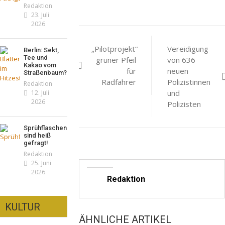
Redaktion
23. Juli
2026
Beitragsnavigat
„Pilotprojekt“
Vereidigung
Berlin: Sekt,
Tee und
grüner Pfeil
von 636
Kakao vom
für
neuen
Straßenbaum?
Radfahrer
Polizistinnen
Redaktion
und
12. Juli
2026
Polizisten
Sprühflaschen
sind heiß
gefragt!
Redaktion
25. Juni
2026
Redaktion
KULTUR
ÄHNLICHE ARTIKEL