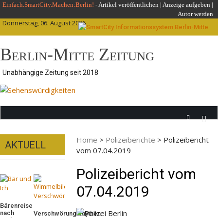
Skip
Einfach.SmartCity.Machen:Berlin!
-
Artikel veröffentlichen
|
Anzeige aufgeben |
Autor werden
to
Donnerstag, 06. August 2026
content
Berlin-Mitte Zeitung
Unabhängige Zeitung seit 2018
Home
>
Polizeiberichte
>
Polizeibericht
AKTUELL
vom 07.04.2019
Polizeibericht vom
07.04.2019
Bärenreise
nach
Verschwörungsmythen