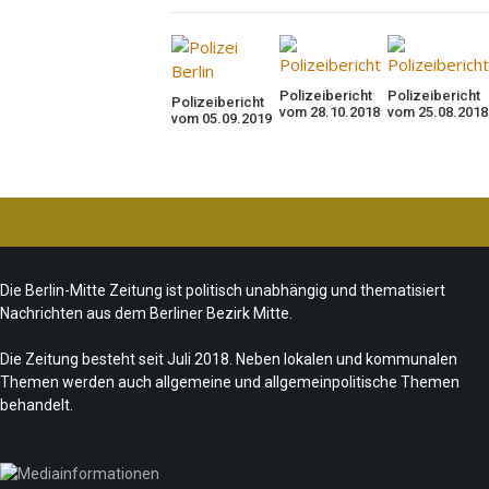
nschlag: Trauer und
tische Folgerungen
Polizeibericht
Polizeibericht
Polizeibericht
vom 28.10.2018
vom 25.08.2018
vom 05.09.2019
e la Musique 2026 –
Redaktion
28. Juli 2026
mer makes music
reuses“ zur Fête de la
Redaktion
21. Juni 2026
Musique
in Berlin – die neue
daktion
21. Juni 2026
ion vom tipBerlin
Die Berlin-Mitte Zeitung ist politisch unabhängig und thematisiert
Redaktion
18. Juni 2026
Nachrichten aus dem Berliner Bezirk Mitte.
Die Zeitung besteht seit Juli 2018. Neben lokalen und kommunalen
Themen werden auch allgemeine und allgemeinpolitische Themen
behandelt.