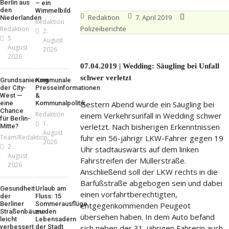
Berlin aus
– ein
den
Wimmelbild
Redaktion
7. April 2019
Niederlanden
Redaktion
Polizeiberichte
Redaktion
2.
5.
August
August
2026
2026
07.04.2019 | Wedding: Säugling bei Unfall
schwer verletzt
Grundsanierung
Kommunale
der City-
Presseinformationen
West —
&
eine
Kommunalpolitik
Gestern Abend wurde ein Säugling bei
Chance
Redaktion
einem Verkehrsunfall in Wedding schwer
für Berlin-
1.
verletzt. Nach bisherigen Erkenntnissen
Mitte?
August
Team/Redaktion
fuhr ein 56-jährigr LKW-Fahrer gegen 19
2026
2.
Uhr stadtauswärts auf dem linken
August
Fahrstreifen der Müllerstraße.
2026
Anschließend soll der LKW rechts in die
Barfußstraße abgebogen sein und dabei
Gesundheit
Urlaub am
einen vorfahrtberechtigten,
der
Fluss: 15
Berliner
Sommerausflüge
entgegenkommenden Peugeot
Straßenbäume
zu den
übersehen haben. In dem Auto befand
leicht
Lebensadern
verbessert
der Stadt
sich neben der 31-jährigen Fahrerin auch