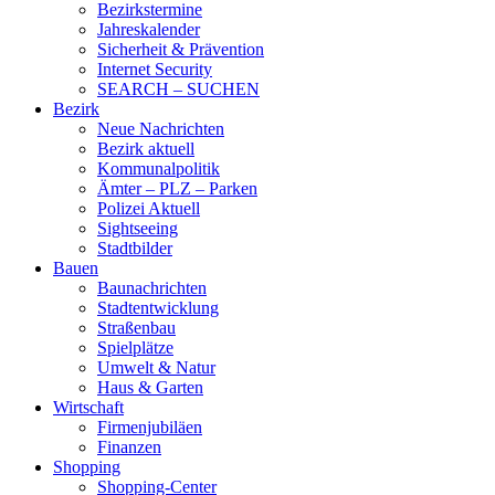
Bezirkstermine
Jahreskalender
Sicherheit & Prävention
Internet Security
SEARCH – SUCHEN
Bezirk
Neue Nachrichten
Bezirk aktuell
Kommunalpolitik
Ämter – PLZ – Parken
Polizei Aktuell
Sightseeing
Stadtbilder
Bauen
Baunachrichten
Stadtentwicklung
Straßenbau
Spielplätze
Umwelt & Natur
Haus & Garten
Wirtschaft
Firmenjubiläen
Finanzen
Shopping
Shopping-Center