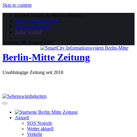
Skip to content
Einfach.SmartCity.Machen:Berlin!
-
Artikel veröffentlichen
|
Anzeige aufgeben |
Autor werden
Samstag, 08. August 2026
Berlin-Mitte Zeitung
Unabhängige Zeitung seit 2018
Aktuell
SOS Notrufe
Wetter aktuell
Verkehr