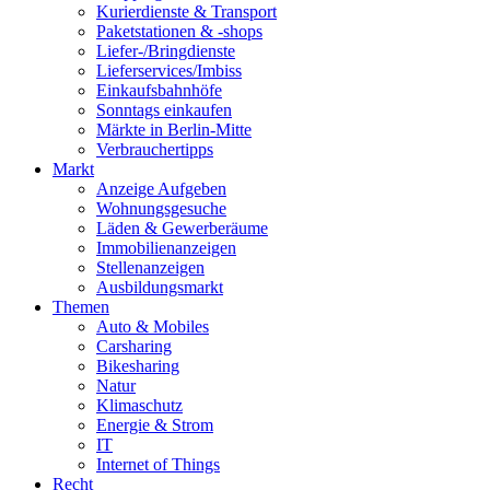
Kurierdienste & Transport
Paketstationen & -shops
Liefer-/Bringdienste
Lieferservices/Imbiss
Einkaufsbahnhöfe
Sonntags einkaufen
Märkte in Berlin-Mitte
Verbrauchertipps
Markt
Anzeige Aufgeben
Wohnungsgesuche
Läden & Gewerberäume
Immobilienanzeigen
Stellenanzeigen
Ausbildungsmarkt
Themen
Auto & Mobiles
Carsharing
Bikesharing
Natur
Klimaschutz
Energie & Strom
IT
Internet of Things
Recht