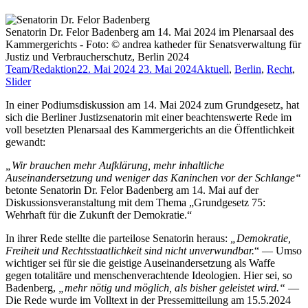
Senatorin Dr. Felor Badenberg am 14. Mai 2024 im Plenarsaal des
Kammergerichts - Foto: © andrea katheder für Senatsverwaltung für
Justiz und Verbraucherschutz, Berlin 2024
Team/Redaktion
22. Mai 2024
23. Mai 2024
Aktuell
,
Berlin
,
Recht
,
Slider
In einer Podiumsdiskussion am 14. Mai 2024 zum Grundgesetz, hat
sich die Berliner Justizsenatorin mit einer beachtenswerte Rede im
voll besetzten Plenarsaal des Kammergerichts an die Öffentlichkeit
gewandt:
„Wir brauchen mehr Aufklärung, mehr inhaltliche
Auseinandersetzung und weniger das Kaninchen vor der Schlange“
betonte Senatorin Dr. Felor Badenberg am 14. Mai auf der
Diskussionsveranstaltung mit dem Thema „Grundgesetz 75:
Wehrhaft für die Zukunft der Demokratie.“
In ihrer Rede stellte die parteilose Senatorin heraus:
„Demokratie,
Freiheit und Rechtsstaatlichkeit sind nicht unverwundbar.
“ — Umso
wichtiger sei für sie die geistige Auseinandersetzung als Waffe
gegen totalitäre und menschenverachtende Ideologien. Hier sei, so
Badenberg,
„mehr nötig und möglich, als bisher geleistet wird.“
—
Die Rede wurde im Volltext in der Pressemitteilung am 15.5.2024