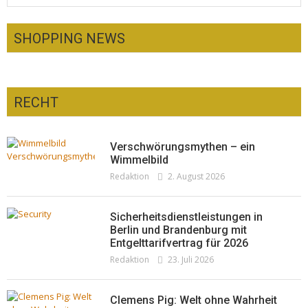
SHOPPING NEWS
RECHT
Optiker – fit für die Sonnenfinsternis!
Redaktion
23. Juli 2026
Pepe Jeans London mit Summer Sale und
Verschwörungsmythen – ein
neuer Kollektion
Wimmelbild
Redaktion
2. August 2026
Woher kommt der Honig? – Neue EU-
Redaktion
19. Juli 2026
Regeln gelten 14. Juni
Redaktion
13. Juni 2026
Sicherheitsdienstleistungen in
Berlin und Brandenburg mit
Entgelttarifvertrag für 2026
Redaktion
23. Juli 2026
Clemens Pig: Welt ohne Wahrheit