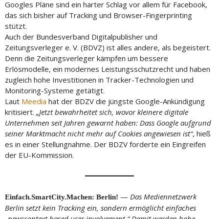
Googles Pläne sind ein harter Schlag vor allem für Facebook,
das sich bisher auf Tracking und Browser-Fingerprinting
stützt.
Auch der Bundesverband Digitalpublisher und
Zeitungsverleger e. V. (BDVZ) ist alles andere, als begeistert.
Denn die Zeitungsverleger kämpfen um bessere
Erlösmodelle, ein modernes Leistungsschutzrecht und haben
zugleich hohe Investitionen in Tracker-Technologien und
Monitoring-Systeme getätigt.
Laut
Meedia
hat der BDZV die jüngste Google-Ankündigung
kritisiert.
„Jetzt bewahrheitet sich, wovor kleinere digitale
Unternehmen seit Jahren gewarnt haben: Dass Google aufgrund
seiner Marktmacht nicht mehr auf Cookies angewiesen ist“
, hieß
es in einer Stellungnahme. Der BDZV forderte ein Eingreifen
der EU-Kommission.
—
Das Mediennetzwerk
Einfach.SmartCity.Machen: Berlin!
Berlin setzt kein Tracking ein, sondern ermöglicht einfaches
„newscontext based user involvement.“ Damit werden hohe