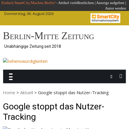
Skip
Einfach.SmartCity.Machen:Berlin!
-
Artikel veröffentlichen
|
Anzeige aufgeben |
Autor werden
to
Donnerstag, 06. August 2026
content
Berlin-Mitte Zeitung
Unabhängige Zeitung seit 2018
Home
>
Aktuell
>
Google stoppt das Nutzer-Tracking
Google stoppt das Nutzer-
Tracking