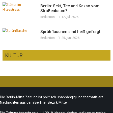
Berlin: Sekt, Tee und Kakao vom
Straßenbaum?
Redaktion
12. Juli 2026
Sprühflaschen sind heiß gefragt!
Redaktion
25. Juni 2026
KULTUR
CSD-Anschlag: Trauer und politische
Folgerungen
Fête de la Musique 2026 – Summer makes
Team/Redaktion
28. Juli 2026
Die Berlin-Mitte Zeitung ist politisch unabhängig und thematisiert
music
Nachrichten aus dem Berliner Bezirk Mitte.
„Les Amoureuses“ zur Fête de la Musique
Team/Redaktion
21. Juni 2026