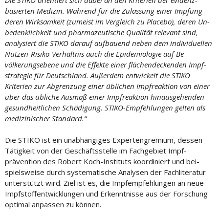
Die STIKO orientiert sich dabei an den Kriterien der evi­denz­
basierten Me­dizin. Während für die Zu­las­sung einer Imp­fung
deren Wirk­sam­keit (zumeist im Ver­gleich zu Place­bo), deren Un­
be­denk­lich­keit und pharma­zeutische Qualität re­le­vant sind,
analysiert die STIKO da­rauf auf­bauend neben dem indi­vi­duellen
Nutzen-Risiko-Ver­hältnis auch die Epi­demio­logie auf Be­
völkerungs­ebene und die Effekte einer flächen­deckenden Impf­
strategie für Deutsch­land. Außer­dem ent­wickelt die STIKO
Kriterien zur Ab­grenzung einer üblichen Impf­reaktion von einer
über das übliche Aus­maß einer Impf­reaktion hin­aus­gehenden
ge­sund­heitlichen Schädigung. STIKO-Empfehl­ungen gelten als
medizinischer Stan­dard.“
Die STIKO ist ein un­ab­hängiges Experten­gremium, dessen
Tätig­keit von der Ge­schäfts­stelle im Fach­gebiet Impf­
prävention des Robert Koch-Instituts koordiniert und bei­
spiels­weise durch systematische Analysen der Fach­literatur
unter­stützt wird. Ziel ist es, die Impf­empfehl­ungen an neue
Impf­stoff­ent­wick­lungen und Er­kennt­nisse aus der For­schung
optimal an­pas­sen zu können.