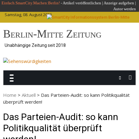
Skip
Einfach.SmartCity.Machen:Berlin!
-
Artikel veröffentlichen
|
Anzeige aufgeben |
Autor werden
to
Samstag, 08. August 2026
content
Berlin-Mitte Zeitung
Unabhängige Zeitung seit 2018
Home
>
Aktuell
>
Das Parteien-Audit: so kann Politikqualität
überprüft werden!
Das Parteien-Audit: so kann
Politikqualität überprüft