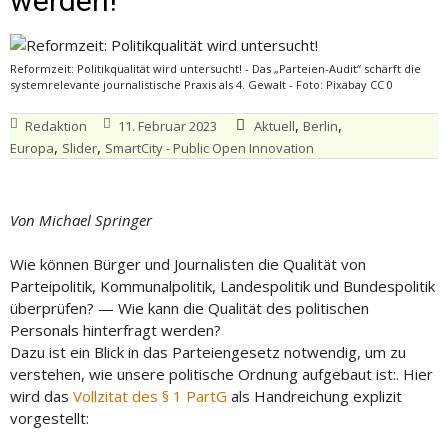
werden!
Reformzeit: Politikqualität wird untersucht! - Das „Parteien-Audit“ schärft die
systemrelevante journalistische Praxis als 4. Gewalt - Foto: Pixabay CC 0
,
,
Redaktion
11. Februar 2023
Aktuell
Berlin
,
,
Europa
Slider
SmartCity - Public Open Innovation
Von Michael Springer
Wie können Bürger und Journalisten die Qualität von
Parteipolitik, Kommunalpolitik, Landespolitik und Bundespolitik
überprüfen? — Wie kann die Qualität des politischen
Personals hinterfragt werden?
Dazu ist ein Blick in das Parteiengesetz notwendig, um zu
verstehen, wie unsere politische Ordnung aufgebaut ist:. Hier
wird das
Vollzitat des § 1 PartG
als Handreichung explizit
vorgestellt: