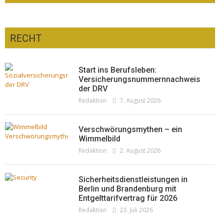
RECHT
Optiker – fit für die Sonnenfinsternis!
Redaktion
23. Juli 2026
Pepe Jeans London mit Summer Sale und
Start ins Berufsleben:
neuer Kollektion
Versicherungsnummernnachweis
der DRV
Woher kommt der Honig? – Neue EU-
Redaktion
19. Juli 2026
Redaktion
7. August 2026
Regeln gelten 14. Juni
Redaktion
13. Juni 2026
Verschwörungsmythen – ein
Wimmelbild
Redaktion
2. August 2026
Sicherheitsdienstleistungen in
Berlin und Brandenburg mit
Entgelttarifvertrag für 2026
Redaktion
23. Juli 2026