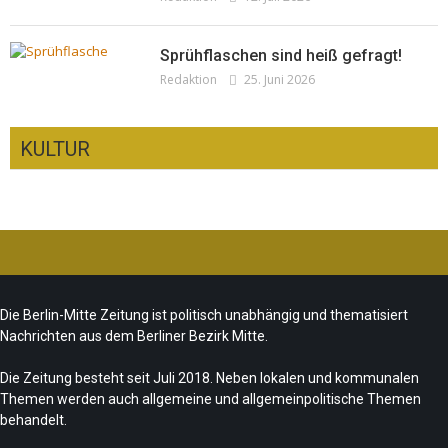
Sprühflaschen sind heiß gefragt!
Redaktion
25. Juni 2026
KULTUR
Ist das „Kreuzberg-Denkmal“ heute noch
zeitgemäß?
CSD-Anschlag: Trauer und politische
Team/Redaktion
7. August 2026
Die Berlin-Mitte Zeitung ist politisch unabhängig und thematisiert
Folgerungen
Nachrichten aus dem Berliner Bezirk Mitte.
Fête de la Musique 2026 – Summer makes
Team/Redaktion
28. Juli 2026
music
Die Zeitung besteht seit Juli 2018. Neben lokalen und kommunalen
Themen werden auch allgemeine und allgemeinpolitische Themen
„Les Amoureuses“ zur Fête de la Musique
Team/Redaktion
21. Juni 2026
behandelt.
Redaktion
21. Juni 2026