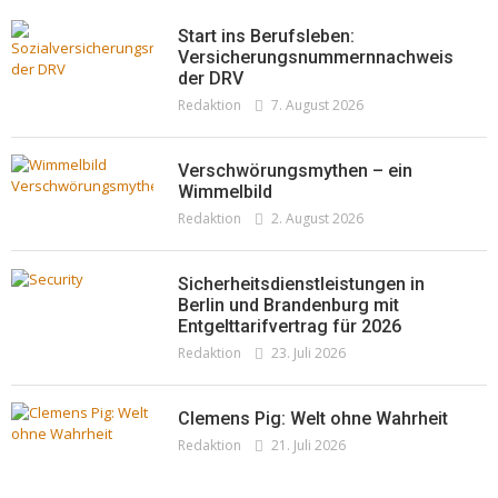
Redaktion
23. Juli 2026
Pepe Jeans London mit Summer Sale und
Start ins Berufsleben:
neuer Kollektion
Versicherungsnummernnachweis
der DRV
Woher kommt der Honig? – Neue EU-
Redaktion
19. Juli 2026
Redaktion
7. August 2026
Regeln gelten 14. Juni
Redaktion
13. Juni 2026
Verschwörungsmythen – ein
Wimmelbild
Redaktion
2. August 2026
Sicherheitsdienstleistungen in
Berlin und Brandenburg mit
Entgelttarifvertrag für 2026
Redaktion
23. Juli 2026
Clemens Pig: Welt ohne Wahrheit
Redaktion
21. Juli 2026