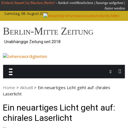
Skip
Einfach.SmartCity.Machen:Berlin!
-
Artikel veröffentlichen
|
Anzeige aufgeben |
Autor werden
to
Samstag, 08. August 2026
content
Berlin-Mitte Zeitung
Unabhängige Zeitung seit 2018
Home
>
Aktuell
>
Ein neuartiges Licht geht auf: chirales
Laserlicht
Ein neuartiges Licht geht auf:
chirales Laserlicht