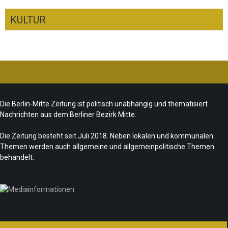
KULTUR
Ist das „Kreuzberg-Denkmal“ heute noch
zeitgemäß?
CSD-Anschlag: Trauer und politische
Team/Redaktion
7. August 2026
Die Berlin-Mitte Zeitung ist politisch unabhängig und thematisiert
Folgerungen
Nachrichten aus dem Berliner Bezirk Mitte.
Fête de la Musique 2026 – Summer makes
Team/Redaktion
28. Juli 2026
music
Die Zeitung besteht seit Juli 2018. Neben lokalen und kommunalen
Themen werden auch allgemeine und allgemeinpolitische Themen
„Les Amoureuses“ zur Fête de la Musique
Team/Redaktion
21. Juni 2026
behandelt.
Redaktion
21. Juni 2026