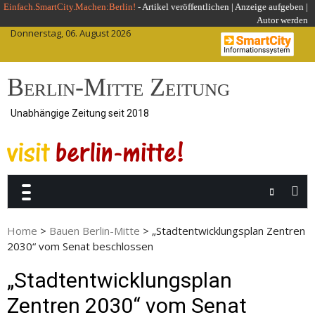
Skip
Einfach.SmartCity.Machen:Berlin!
-
Artikel veröffentlichen
|
Anzeige aufgeben |
Autor werden
to
Donnerstag, 06. August 2026
content
Berlin-Mitte Zeitung
Unabhängige Zeitung seit 2018
Home
>
Bauen Berlin-Mitte
>
„Stadtentwicklungsplan Zentren
2030“ vom Senat beschlossen
„Stadtentwicklungsplan
Zentren 2030“ vom Senat