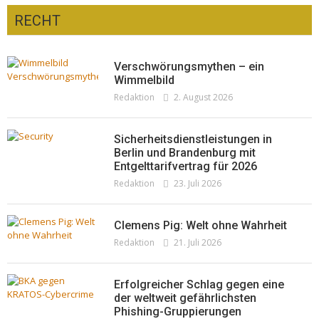
RECHT
Optiker – fit für die Sonnenfinsternis!
Redaktion
23. Juli 2026
Pepe Jeans London mit Summer Sale und
Verschwörungsmythen – ein
neuer Kollektion
Wimmelbild
Redaktion
2. August 2026
Woher kommt der Honig? – Neue EU-
Redaktion
19. Juli 2026
Regeln gelten 14. Juni
Redaktion
13. Juni 2026
Sicherheitsdienstleistungen in
Berlin und Brandenburg mit
Entgelttarifvertrag für 2026
Redaktion
23. Juli 2026
Clemens Pig: Welt ohne Wahrheit
Redaktion
21. Juli 2026
Erfolgreicher Schlag gegen eine
der weltweit gefährlichsten
Phishing-Gruppierungen