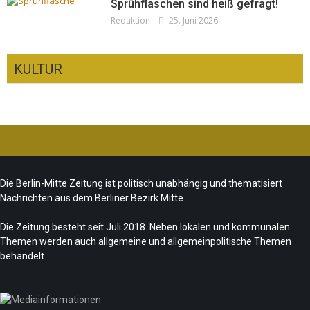
Sprühflaschen sind heiß gefragt!
Redaktion
25. Juni 2026
KULTUR
CSD-Anschlag: Trauer und politische
Folgerungen
Fête de la Musique 2026 – Summer makes
Team/Redaktion
28. Juli 2026
Die Berlin-Mitte Zeitung ist politisch unabhängig und thematisiert
music
Nachrichten aus dem Berliner Bezirk Mitte.
„Les Amoureuses“ zur Fête de la Musique
Team/Redaktion
21. Juni 2026
Die Zeitung besteht seit Juli 2018. Neben lokalen und kommunalen
Redaktion
21. Juni 2026
Themen werden auch allgemeine und allgemeinpolitische Themen
Sommer in Berlin – die neue Edition vom
behandelt.
tipBerlin
Team/Redaktion
18. Juni 2026