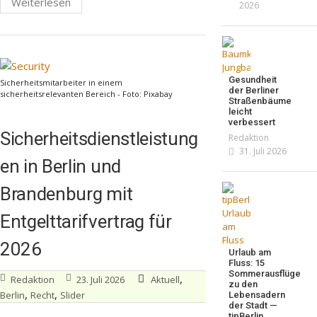
Weiterlesen
2026
Gesundheit
Sicherheitsmitarbeiter in einem
der Berliner
sicherheitsrelevanten Bereich - Foto: Pixabay
Straßenbäume
leicht
verbessert
Sicherheitsdienstleistung
Redaktion
31. Juli 2026
en in Berlin und
Brandenburg mit
Entgelttarifvertrag für
2026
Urlaub am
Fluss: 15
Sommerausflüge
,
Redaktion
23. Juli 2026
Aktuell
zu den
,
,
Berlin
Recht
Slider
Lebensadern
der Stadt —
tipBerlin