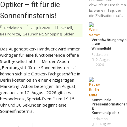
Optiker – fit für die
Abwurfs in Hiroshima.
Es war ein Tag, der
Sonnenfinsternis!
die Zivilisation auf...
,
Redaktion
23. Juli 2026
Aktuell
,
,
,
Bezirk Mitte
Gesundheit
Shopping
Slider
Verschwörungsmyth
– ein
Das Augenoptiker-Handwerk wird immer
Wimmelbild
Redaktion
wichtiger für eine funktionierende offene
2. August
Stadtgesellschaft! — Mit der Aktion
2026
„Beratungsfit für die Sonnenfinsternis!“
können sich alle Optiker-Fachgeschäfte in
Berlin kostenlos an einer einzigartigen
Marketing-Aktion beteiligen! Im August,
genauer am 12. August 2026 gibt es
besonderes „Special-Event“: um 19:15
Kommunale
Presseinformatione
Uhr und 30 Sekunden beginnt eine
&
Sonnenfinsternis,
Kommunalpolitik
Redaktion
1. August