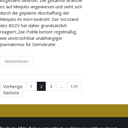
insgesamt bedroht. Die gesamte Branche
ist auf Minijobs angewiesen und sieht sich
durch die geplante Abschaffung der
Minijobs im Kern bedroht. Der Vorstand
des BDZV hat daher grundsätzlich
reagiert:„Die Politik betont regelmäßig,
wie unverzichtbar unabhängiger
Journalismus für Demokratie
Weiterlesen
Seitennummerierung
Vorherige
1
2
3
…
121
Nächste
der
Beiträge