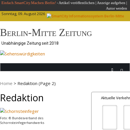
Skip
Einfach.SmartCity.Machen:Berlin!
-
Artikel veröffentlichen
|
Anzeige aufgeben |
Autor werden
to
Sonntag, 09. August 2026
content
Berlin-Mitte Zeitung
Unabhängige Zeitung seit 2018
Home
>
Redaktion
(Page 2)
Redaktion
Aktuelle Verke
Foto: © Bundesverband des
Schornsteinfegerhandwerks