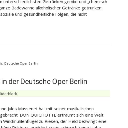
en unterschiedlichsten Getränken gemixt und „chemisch
ne ganze Badewanne alkoholischer Getränke getrunken:
soziale und gesundheitliche Folgen, die nicht
is, Deutsche Oper Berlin
n der Deutsche Oper Berlin
liderblock
nd Jules Massenet hat mit seiner musikalischen
 gebracht. DON QUICHOTTE erträumt sich eine Welt
n Windmühlenflügel zu Riesen, der Held bezwingt eine
chöne Dulcinea, erwidert seine schmachtende Liebe.