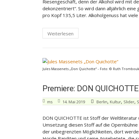
Riesengeschäft, denn der Alkohol wird mit d
dekonzentriert“. So wird dann alljährlich ei
pro Kopf 135,5 Liter. Alkoholgenuss hat viele 
Weiterlesen
Jules Massenets „Don Quichotte“ - Foto: © Ruth Trombouk
Premiere: DON QUICHOTTE i
,
,
,
ms
14. Mai 2019
Berlin
Kultur
Slider
S
DON QUICHOTTE ist Stoff der Weltliteratur u
Umsetzung diesen Stoff auf die Opernbühne
der unbegrenzten Möglichkeiten, dort werde
Horde Banditen und seine Angebetete, die s