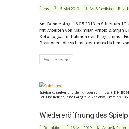
,
ms
16. Mai 2019
Art & Exhibition
Bezirk
Am Donnerstag, 16.05.2019 eröffnet um 19 Uh
mit Arbeiten von Maximilian Arnold & Ørjan E
Keto Logua. Im Rahmen des Programms »Ficti
Positionen, die sich mit der menschlichen Ko
Weiterlesen
Spielsand: sauber und kleinkindgerecht muss lt. DIN 1803
Bau und Betrieb) eine Korngröße von etwa 2 mm bis 0,05
Wiedereröffnung des Spielpl
,
,
Redaktion
16. Mai 2019
Aktuell
Slider