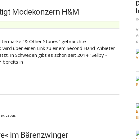
D
h
tigt Modekonzern H&M
R
V
A
termarke "& Other Stories" gebrauchte
d
es wird über einen Link zu einem Second Hand-Anbieter
zt. In Schweden gibt es schon seit 2014 "Sellpy -
 bereits in
Alex Lebus
ure« im Bärenzwinger