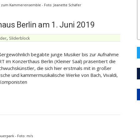
s zum Kammerensemble - Foto: Jeanette Schäfer
us Berlin am 1. Juni 2019
,
ider
Sliderblock
ußergewöhnlich begabte junge Musiker bis zur Aufnahme
 im Konzerthaus Berlin (Kleiner Saal) präsentiert die
hwuchskünstler, die sich hier erstmals mit in großer
ische und kammermusikalische Werke von Bach, Vivaldi,
 Komponisten
uerpark - Foto: m/s